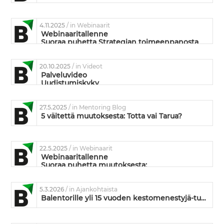
4.11.2025
/ in Webinaarit
Webinaaritallenne
Suoraa puhetta Strategian toimeenpanosta
20.10.2025
/ in Videot
Palveluvideo
Uudistumiskyky
27.5.2025
/ in Mentoring Blog
5 väitettä muutoksesta: Totta vai Tarua?
22.5.2025
/ in Webinaarit
Webinaaritallenne
Suoraa puhetta muutoksesta:
Mikä siinä muutoksessa on niin vaikeaa?
5.3.2026
/ in Ajankohtaista
Balentorille yli 15 vuoden kestomenestyjä-tunnustus