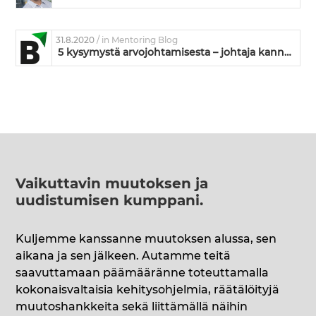
31.8.2020
/ in Mentoring Blog
5 kysymystä arvojohtamisesta – johtaja kannattaisiko miettiä?
Vaikuttavin muutoksen ja
uudistumisen kumppani
.
Kuljemme kanssanne muutoksen alussa, sen
aikana ja sen jälkeen. Autamme teitä
saavuttamaan päämääränne toteuttamalla
kokonaisvaltaisia kehitysohjelmia, räätälöityjä
muutoshankkeita sekä liittämällä näihin