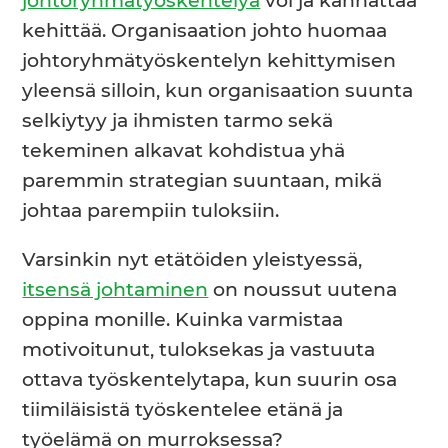
johtoryhmätyöskentelyä
voi ja kannattaa
kehittää. Organisaation johto huomaa
johtoryhmätyöskentelyn kehittymisen
yleensä silloin, kun organisaation suunta
selkiytyy ja ihmisten tarmo sekä
tekeminen alkavat kohdistua yhä
paremmin strategian suuntaan, mikä
johtaa parempiin tuloksiin.
Varsinkin nyt etätöiden yleistyessä,
itsensä johtaminen
on noussut uutena
oppina monille. Kuinka varmistaa
motivoitunut, tuloksekas ja vastuuta
ottava työskentelytapa, kun suurin osa
tiimiläisistä työskentelee etänä ja
työelämä on murroksessa?