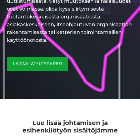
uudistumisesta, tietyt muutoksen lainalaisuudet
ovat voimassa, olipa kyse siirtymisestä
tuotantokeskeisestä organisaatiosta
asiakaskeskeiseen, itseohjautuvan organisaation
rakentamisesta tai ketterien toimintamallien
käyttöönotosta.
LATAA WHITEPAPER
Lue lisää johtamisen ja
esihenkilötyön sisältöjämme