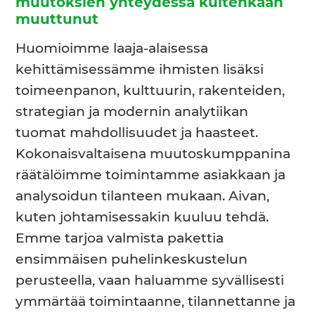
muutoksien yhteydessä kuitenkaan
muuttunut
Huomioimme laaja-alaisessa
kehittämisessämme ihmisten lisäksi
toimeenpanon, kulttuurin, rakenteiden,
strategian ja modernin analytiikan
tuomat mahdollisuudet ja haasteet.
Kokonaisvaltaisena muutoskumppanina
räätälöimme toimintamme asiakkaan ja
analysoidun tilanteen mukaan. Aivan,
kuten johtamisessakin kuuluu tehdä.
Emme tarjoa valmista pakettia
ensimmäisen puhelinkeskustelun
perusteella, vaan haluamme syvällisesti
ymmärtää toimintaanne, tilannettanne ja