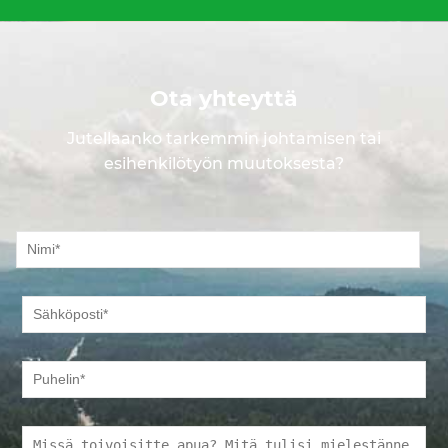
Ota yhteyttä
Jutellaanko tarkemmin johtamisen tai
esihenkilötyön muutoksesta?