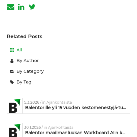
Related Posts
All
By Author
By Category
By Tag
5.3.2026
/ in Ajankohtaista
Balentorille yli 15 vuoden kestomenestyjä-tunnustus
30.1.2026
/ in Ajankohtaista
Balentor maailmanluokan Workboard AI:n kumppaniksi