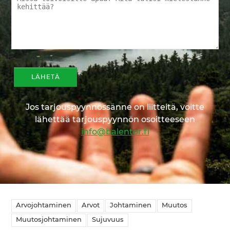
Jos tarjouspyynnössänne on liitteitä, voitte
lähettää tarjouspyynnön osoitteeseen
info@balentor.fi
Arvojohtaminen
Arvot
Johtaminen
Muutos
Muutosjohtaminen
Sujuvuus