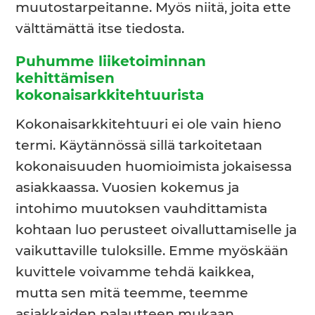
muutostarpeitanne. Myös niitä, joita ette
välttämättä itse tiedosta.
Puhumme liiketoiminnan
kehittämisen
kokonaisarkkitehtuurista
Kokonaisarkkitehtuuri ei ole vain hieno
termi. Käytännössä sillä tarkoitetaan
kokonaisuuden huomioimista jokaisessa
asiakkaassa. Vuosien kokemus ja
intohimo muutoksen vauhdittamista
kohtaan luo perusteet oivalluttamiselle ja
vaikuttaville tuloksille. Emme myöskään
kuvittele voivamme tehdä kaikkea,
mutta sen mitä teemme, teemme
asiakkaiden palautteen mukaan