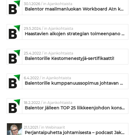
30.1.2026
/ in Ajankohtaista
Balentor maailmanluokan Workboard AI:n kumppaniksi
29.5.2024
/ in Ajankohtaista
Haastavien aikojen strategian toimeenpano – näkökulmia Quantiven tuoreesta raportista
25.4.2022
/ in Ajankohtaista
Balentorille Kestomenestyjä-sertifikaatti!
6.4.2022
/ in Ajankohtaista
Balentorille kumppanuussopimus johtavan OKR-ohjelmistotoimittajan kanssa
18.2.2022
/ in Ajankohtaista
Balentor jälleen TOP 25 liikkeenjohdon konsultti!
21.1.2021
/ in Webinaarit
Perjantaipuhetta johtamisesta – podcast Jakso 2: Arvot – hienoja sanoja vai todellisia arjen tekoja?