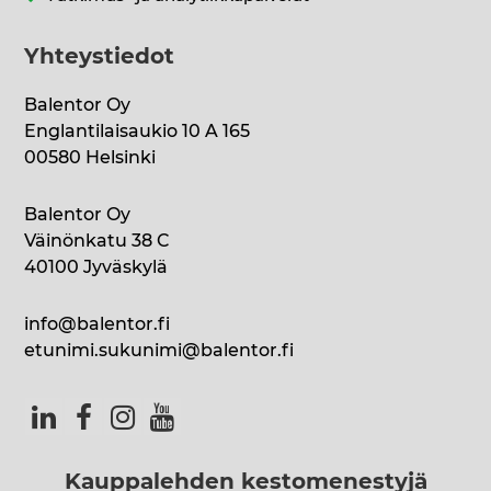
Yhteystiedot
Balentor Oy
Englantilaisaukio 10 A 165
00580 Helsinki
Balentor Oy
Väinönkatu 38 C
40100 Jyväskylä
info@balentor.fi
etunimi.sukunimi@balentor.fi
Kauppalehden kestomenestyjä