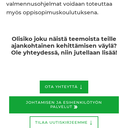
valmennusohjelmat voidaan toteuttaa
myös oppisopimuskoulutuksena.
Olisiko joku näistä teemoista teille
ajankohtainen kehittämisen väylä?
Ole yhteydessä, niin jutellaan lisää!
↓
OTA YHTEYTTÄ
JOHTAMISEN JA ESIHENKILÖTYÖN
»
PALVELUT
↓
TILAA UUTISKIRJEEMME