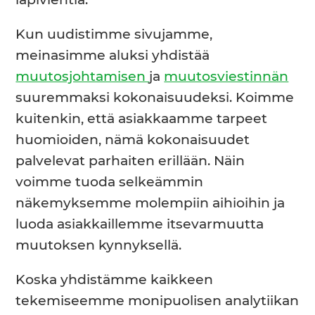
läpivientiä.
Kun uudistimme sivujamme,
meinasimme aluksi yhdistää
muutosjohtamisen
ja
muutosviestinnän
suuremmaksi kokonaisuudeksi. Koimme
kuitenkin, että asiakkaamme tarpeet
huomioiden, nämä kokonaisuudet
palvelevat parhaiten erillään. Näin
voimme tuoda selkeämmin
näkemyksemme molempiin aihioihin ja
luoda asiakkaillemme itsevarmuutta
muutoksen kynnyksellä.
Koska yhdistämme kaikkeen
tekemiseemme monipuolisen analytiikan