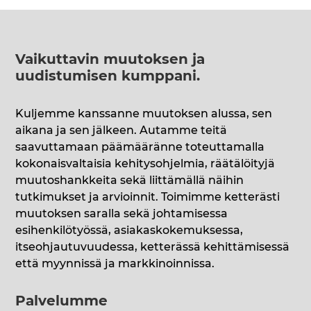
Vaikuttavin muutoksen ja
uudistumisen kumppani
.
Kuljemme kanssanne muutoksen alussa, sen
aikana ja sen jälkeen. Autamme teitä
saavuttamaan päämääränne toteuttamalla
kokonaisvaltaisia kehitysohjelmia, räätälöityjä
muutoshankkeita sekä liittämällä näihin
tutkimukset ja arvioinnit. Toimimme ketterästi
muutoksen saralla sekä johtamisessa
esihenkilötyössä, asiakaskokemuksessa,
itseohjautuvuudessa, ketterässä kehittämisessä
että myynnissä ja markkinoinnissa.
Palvelumme