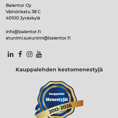
Balentor Oy
Väinönkatu 38 C
40100 Jyväskylä
info@balentor.fi
etunimi.sukunimi@balentor.fi
Kauppalehden kestomenestyjä