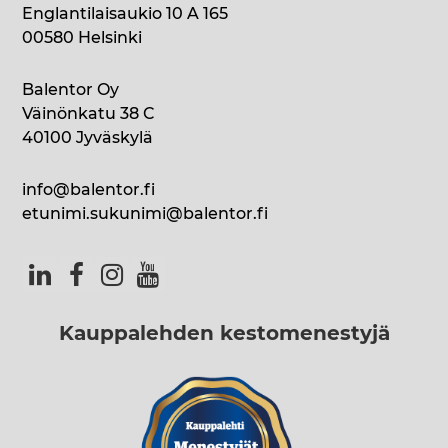
Englantilaisaukio 10 A 165
00580 Helsinki
Balentor Oy
Väinönkatu 38 C
40100 Jyväskylä
info@balentor.fi
etunimi.sukunimi@balentor.fi
Kauppalehden kestomenestyjä