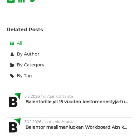
Related Posts
All
By Author
By Category
By Tag
5.3.2026
/ in Ajankohtaista
Balentorille yli 15 vuoden kestomenestyjä-tunnustus
30.1.2026
/ in Ajankohtaista
Balentor maailmanluokan Workboard AI:n kumppaniksi