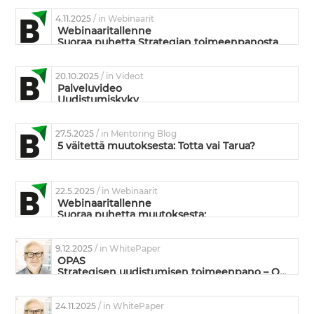
4.11.2025
/ in Webinaarit
Webinaaritallenne
Suoraa puhetta Strategian toimeenpanosta
20.10.2025
/ in Videot
Palveluvideo
Uudistumiskyky
27.5.2025
/ in Mentoring Blog
5 väitettä muutoksesta: Totta vai Tarua?
22.5.2025
/ in Webinaarit
Webinaaritallenne
Suoraa puhetta muutoksesta:
Mikä siinä muutoksessa on niin vaikeaa?
9.12.2025
/ in WhitePaper
OPAS
Strategisen uudistumisen toimeenpano – Omistautuneiden ja suorituskykyisten tiimien valmentaminen
24.11.2025
/ in WhitePaper