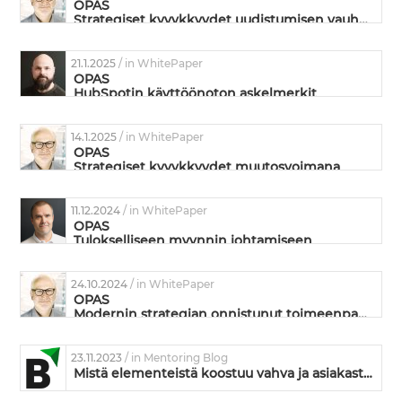
OPAS
Strategiset kyvykkyydet uudistumisen vauhdittajina
21.1.2025
/ in WhitePaper
OPAS
HubSpotin käyttöönoton askelmerkit
liiketoiminnan kehittämisen näkökulmasta
14.1.2025
/ in WhitePaper
OPAS
Strategiset kyvykkyydet muutosvoimana
11.12.2024
/ in WhitePaper
OPAS
Tulokselliseen myynnin johtamiseen
24.10.2024
/ in WhitePaper
OPAS
Modernin strategian onnistunut toimeenpano
23.11.2023
/ in Mentoring Blog
Mistä elementeistä koostuu vahva ja asiakasta puhutteleva arvolupaus?