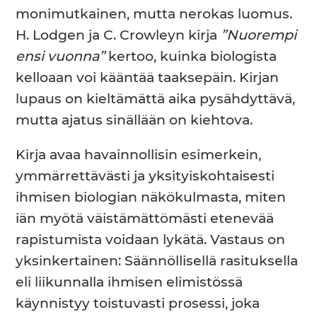
monimutkainen, mutta nerokas luomus.
H. Lodgen ja C. Crowleyn kirja
”Nuorempi
ensi vuonna”
kertoo, kuinka biologista
kelloaan voi kääntää taaksepäin. Kirjan
lupaus on kieltämättä aika pysähdyttävä,
mutta ajatus sinällään on kiehtova.
Kirja avaa havainnollisin esimerkein,
ymmärrettävästi ja yksityiskohtaisesti
ihmisen biologian näkökulmasta, miten
iän myötä väistämättömästi etenevää
rapistumista voidaan lykätä. Vastaus on
yksinkertainen: Säännöllisellä rasituksella
eli liikunnalla ihmisen elimistössä
käynnistyy toistuvasti prosessi, joka