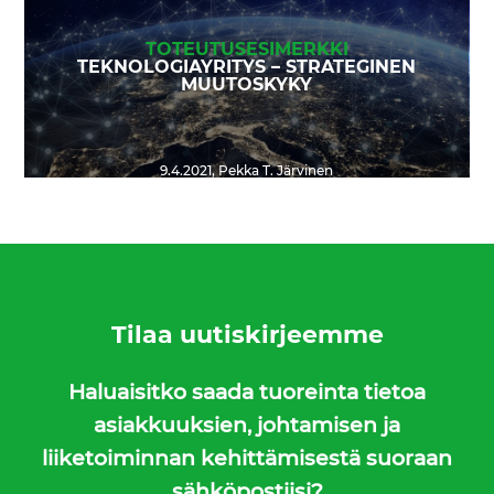
TOTEUTUSESIMERKKI
TEKNOLOGIAYRITYS – STRATEGINEN
MUUTOSKYKY
9.4.2021
,
Pekka T. Järvinen
Tilaa uutiskirjeemme
Haluaisitko saada tuoreinta tietoa
asiakkuuksien, johtamisen ja
liiketoiminnan kehittämisestä suoraan
sähköpostiisi?