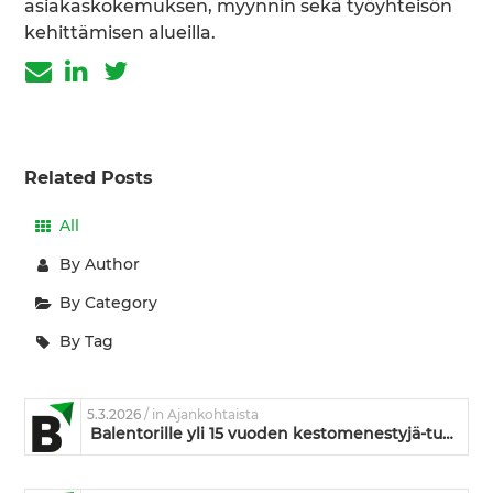
asiakaskokemuksen, myynnin sekä työyhteisön
kehittämisen alueilla.
Related Posts
All
By Author
By Category
By Tag
5.3.2026
/ in Ajankohtaista
Balentorille yli 15 vuoden kestomenestyjä-tunnustus