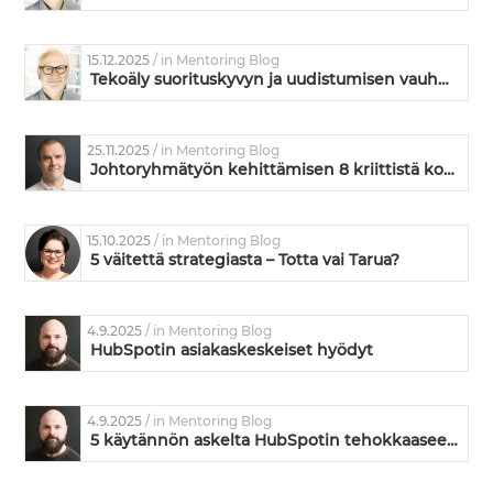
15.12.2025
/ in Mentoring Blog
Tekoäly suorituskyvyn ja uudistumisen vauhdittajana
25.11.2025
/ in Mentoring Blog
Johtoryhmätyön kehittämisen 8 kriittistä kohtaa – missä kunnossa on teidän johtoryhmänne?
15.10.2025
/ in Mentoring Blog
5 väitettä strategiasta – Totta vai Tarua?
4.9.2025
/ in Mentoring Blog
HubSpotin asiakaskeskeiset hyödyt
4.9.2025
/ in Mentoring Blog
5 käytännön askelta HubSpotin tehokkaaseen käyttöönottoon