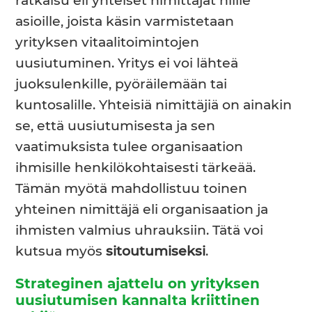
ratkaisu eli yhteiset nimittäjät niille
asioille, joista käsin varmistetaan
yrityksen vitaalitoimintojen
uusiutuminen. Yritys ei voi lähteä
juoksulenkille, pyöräilemään tai
kuntosalille. Yhteisiä nimittäjiä on ainakin
se, että uusiutumisesta ja sen
vaatimuksista tulee organisaation
ihmisille henkilökohtaisesti tärkeää.
Tämän myötä mahdollistuu toinen
yhteinen nimittäjä eli organisaation ja
ihmisten valmius uhrauksiin. Tätä voi
kutsua myös
sitoutumiseksi
.
Strateginen ajattelu on yrityksen
uusiutumisen kannalta kriittinen