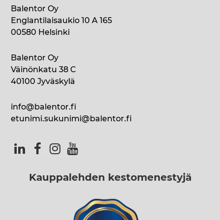
Balentor Oy
Englantilaisaukio 10 A 165
00580 Helsinki
Balentor Oy
Väinönkatu 38 C
40100 Jyväskylä
info@balentor.fi
etunimi.sukunimi@balentor.fi
Kauppalehden kestomenestyjä