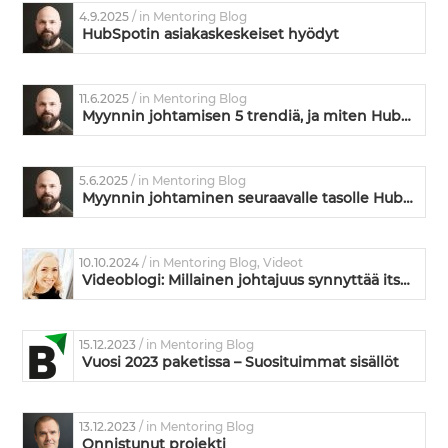
4.9.2025
/ in Mentoring Blog
HubSpotin asiakaskeskeiset hyödyt
11.6.2025
/ in Mentoring Blog
Myynnin johtamisen 5 trendiä, ja miten HubSpot vastaa niihin
5.6.2025
/ in Mentoring Blog
Myynnin johtaminen seuraavalle tasolle HubSpotin avulla
10.10.2024
/ in Mentoring Blog, Videot
Videoblogi: Millainen johtajuus synnyttää itseohjautuvuutta ja vastuunottoa?
15.12.2023
/ in Mentoring Blog
Vuosi 2023 paketissa – Suosituimmat sisällöt
13.12.2023
/ in Mentoring Blog
Onnistunut projekti