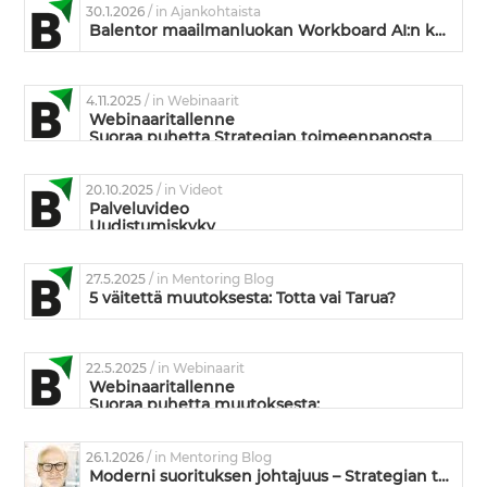
30.1.2026
/ in Ajankohtaista
Balentor maailmanluokan Workboard AI:n kumppaniksi
4.11.2025
/ in Webinaarit
Webinaaritallenne
Suoraa puhetta Strategian toimeenpanosta
20.10.2025
/ in Videot
Palveluvideo
Uudistumiskyky
27.5.2025
/ in Mentoring Blog
5 väitettä muutoksesta: Totta vai Tarua?
22.5.2025
/ in Webinaarit
Webinaaritallenne
Suoraa puhetta muutoksesta:
Mikä siinä muutoksessa on niin vaikeaa?
26.1.2026
/ in Mentoring Blog
Moderni suorituksen johtajuus – Strategian toimeenpanoa ja kyvykkyyden kehittämistä