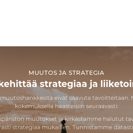
MUUTOS JA STRATEGIA
ehittää strategiaa ja liiket
uutoshankkeista eivät saavuta tavoitteitaan.
kokemuksella haasteisiin seuraavasti:
ristön muutokset ja kirkastamme halutut tav
rästi strategiaa mukaillen. Tunnistamme datast