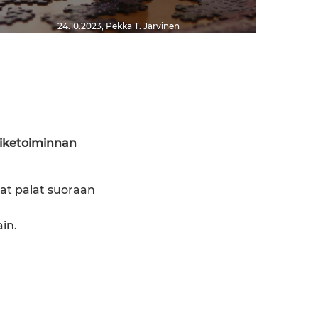
24.10.2023
,
Pekka T. Järvinen
iiketoiminnan
at palat suoraan
ain.