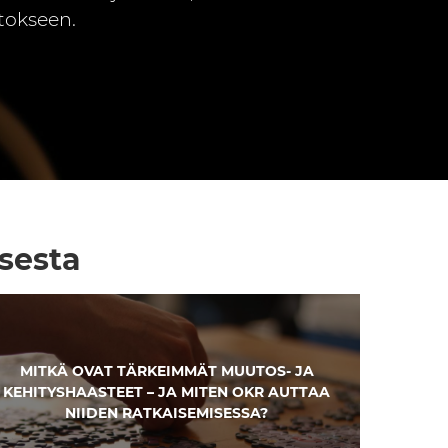
tokseen.
sesta
MITKÄ OVAT TÄRKEIMMÄT MUUTOS- JA
KEHITYSHAASTEET – JA MITEN OKR AUTTAA
NIIDEN RATKAISEMISESSA?