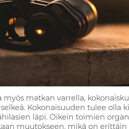
 myös matkan varrella, kokonaiskuv
 selkeä. Kokonaisuuden tulee olla ki
ähilasien läpi. Oikein toimien organ
aan muutokseen, mikä on erittäin