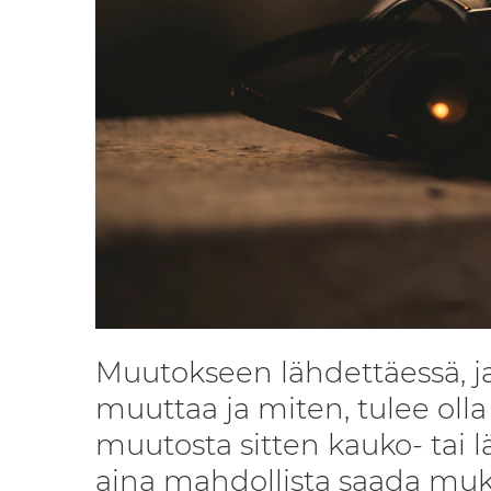
Muutokseen lähdettäessä, ja
muuttaa ja miten, tulee olla
muutosta sitten kauko- tai l
aina mahdollista saada muk