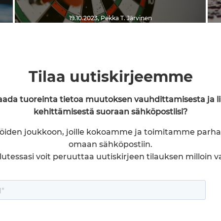
19.10.2023
,
Pekka T. Järvinen
Tilaa uutiskirjeemme
saada tuoreinta tietoa muutoksen vauhdittamisesta ja l
kehittämisestä suoraan sähköpostiisi?
ilöiden joukkoon, joille kokoamme ja toimitamme parha
omaan sähköpostiin.
utessasi voit peruuttaa uutiskirjeen tilauksen milloin v