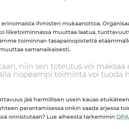
 erinomaista ihmisten mukaanottoa. Organisaatio
o liiketoiminnassa muuttaa laatua, tuottavuutt
rämme toiminnan tasapainopistettä etäämmälle
s muuttaa samanaikaisesti.
aan, niin sen toteutus voi maks
malla nopeampi toiminta voi tuoda h
avuus jää harmillisen usein kauas etukäteen a
teen parantamisessa onkin saada arjessa toimi
ssä onnistutaan? Lue aiheesta tarkemmin
OPAS