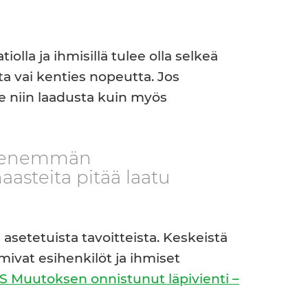
lla ja ihmisillä tulee olla selkeä
a vai kenties nopeutta. Jos
 niin laadusta kuin myös
aa enemmän
aasteita pitää laatu
setetuista tavoitteista. Keskeistä
vat esihenkilöt ja ihmiset
 Muutoksen onnistunut läpivienti –