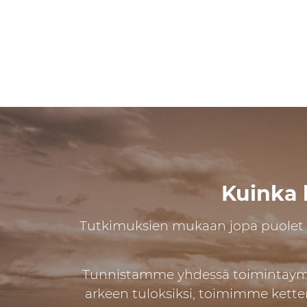
Kuinka k
Tutkimuksien mukaan jopa puolet m
Tunnistamme yhdessä toimintaympä
arkeen tuloksiksi, toimimme kette