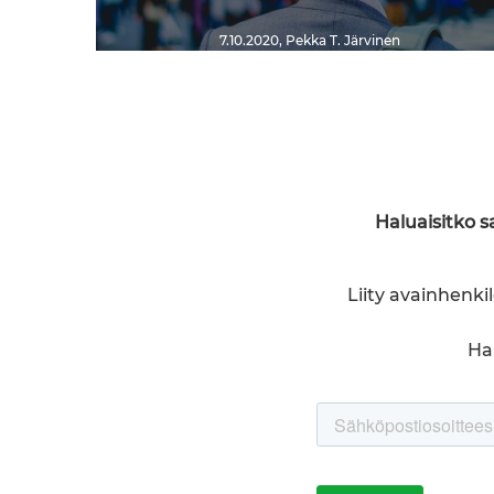
7.10.2020
,
Pekka T. Järvinen
Haluaisitko 
Liity avainhenk
Hal