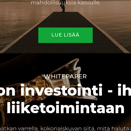
mahdollisuuksia kasvulle.
LUE LISÄÄ
WHITEPAPER
n investointi - ih
liiketoimintaan
kan varrella, kokonaiskuvan siitä, mitä halutaan