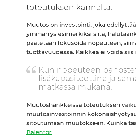
toteutuksen kannalta.
Muutos on investointi, joka edellyttää
ymmärrys esimerkiksi siitä, halutaank
päätetään fokusoida nopeuteen, siir
tuottavuudessa. Kaikkea ei voida sii
Kun nopeuteen panostet
lisäkapasiteettina ja sa
matkassa mukana.
Muutoshankkeissa toteutuksen vaikutt
muutosinvestoinnin kokonaishyötysuh
sitoutumaan muutokseen. Kuinka tä
Balentor