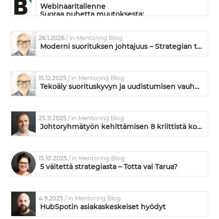
Webinaaritallenne
Suoraa puhetta muutoksesta:
Mikä siinä muutoksessa on niin vaikeaa?
26.1.2026
/ in Mentoring Blog
Moderni suorituksen johtajuus – Strategian toimeenpanoa ja kyvykkyyden kehittämistä
15.12.2025
/ in Mentoring Blog
Tekoäly suorituskyvyn ja uudistumisen vauhdittajana
25.11.2025
/ in Mentoring Blog
Johtoryhmätyön kehittämisen 8 kriittistä kohtaa – missä kunnossa on teidän johtoryhmänne?
15.10.2025
/ in Mentoring Blog
5 väitettä strategiasta – Totta vai Tarua?
4.9.2025
/ in Mentoring Blog
HubSpotin asiakaskeskeiset hyödyt