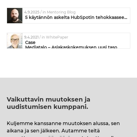
4.9.2025
/ in Mentoring Blog
5 käytännön askelta HubSpotin tehokkaaseen käyttöönottoon
9.4.2021
/ in WhitePaper
Case
Mediatalo – Asiakaskokemuksen uusi taso
Vaikuttavin muutoksen ja
uudistumisen kumppani
.
Kuljemme kanssanne muutoksen alussa, sen
aikana ja sen jälkeen. Autamme teitä