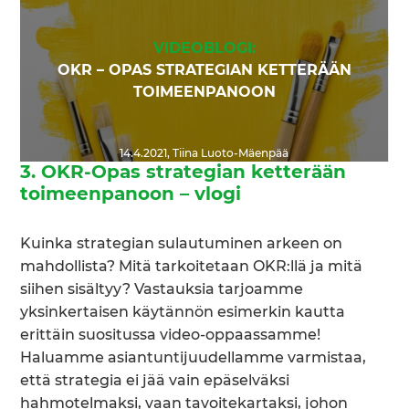
VIDEOBLOGI:
OKR – OPAS STRATEGIAN KETTERÄÄN
TOIMEENPANOON
14.4.2021
,
Tiina Luoto-Mäenpää
3. OKR-
Opas strategian ketterään
toimeenpanoon – vlogi
Kuinka strategian sulautuminen arkeen on
mahdollista? Mitä tarkoitetaan OKR:llä ja mitä
siihen sisältyy? Vastauksia tarjoamme
yksinkertaisen käytännön esimerkin kautta
erittäin suositussa video-oppaassamme!
Haluamme asiantuntijuudellamme varmistaa,
että strategia ei jää vain epäselväksi
hahmotelmaksi, vaan tavoitekartaksi, johon