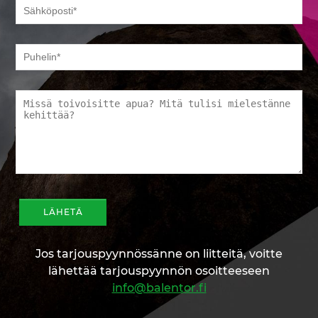
Jos tarjouspyynnössänne on liitteitä, voitte
lähettää tarjouspyynnön osoitteeseen
info@balentor.fi