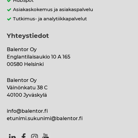
HubSpot
Asiakaskokemus ja asiakaspalvelu
Tutkimus- ja analytiikkapalvelut
Yhteystiedot
Balentor Oy
Englantilaisaukio 10 A 165
00580 Helsinki
Balentor Oy
Väinönkatu 38 C
40100 Jyväskylä
info@balentor.fi
etunimi.sukunimi@balentor.fi