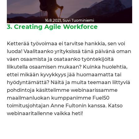
16.8.2021
,
Suvi Tuominiemi
3. Creating Agile Workforce
Ketterää työvoimaa ei tarvitse hankkia, sen voi
luoda! Vaalitaanko yrityksissä tänä päivänä oman
väen osaamista ja osataanko työntekijöitä
liikutella osaamisen mukaan? Kuinka huolehtia,
ettei mikään kyvykkyys jää huomaamatta tai
hyödyntämättä? Näitä ja muita teemaan liittyviä
pohdintoja käsittelimme webinaarissamme
maailmanluokan kumppanimme Fuel50
toimitusjohtajan Anne Fultonin kanssa. Katso
webinaaritallenne vaikka heti!