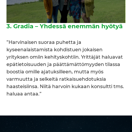
3. Gradia – Yhdessä enemmän hyötyä
”Harvinaisen suoraa puhetta ja
kyseenalaistamista kohdistuen jokaisen
yrityksen omiin kehityskohtiin. Yrittäjät haluavat
epätietoisuuden ja päättämättömyyden tilassa
boostia omille ajatuksilleen, mutta myös
varmuutta ja selkeitä ratkaisuehdotuksia
haasteisiinsa. Niitä harvoin kukaan konsultti tms.
haluaa antaa.”