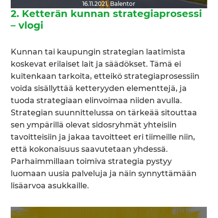
16.11.2021
,
Balentor
2. Ketterän kunnan strategiaprosessi
– vlogi
Kunnan tai kaupungin strategian laatimista
koskevat erilaiset lait ja säädökset. Tämä ei
kuitenkaan tarkoita, etteikö strategiaprosessiin
voida sisällyttää ketteryyden elementtejä, ja
tuoda strategiaan elinvoimaa niiden avulla.
Strategian suunnittelussa on tärkeää sitouttaa
sen ympärillä olevat sidosryhmät yhteisiin
tavoitteisiin ja jakaa tavoitteet eri tiimeille niin,
että kokonaisuus saavutetaan yhdessä.
Parhaimmillaan toimiva strategia pystyy
luomaan uusia palveluja ja näin synnyttämään
lisäarvoa asukkaille.