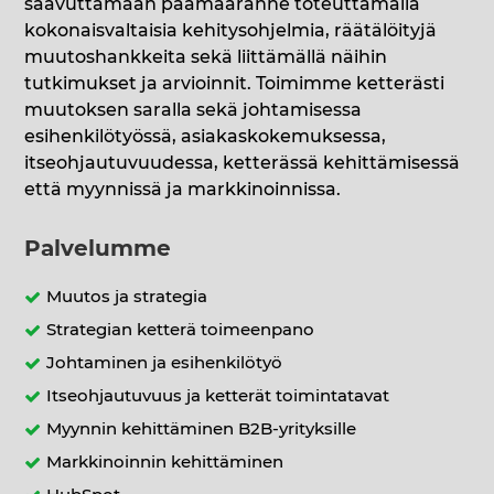
saavuttamaan päämääränne toteuttamalla
kokonaisvaltaisia kehitysohjelmia, räätälöityjä
muutoshankkeita sekä liittämällä näihin
tutkimukset ja arvioinnit. Toimimme ketterästi
muutoksen saralla sekä johtamisessa
esihenkilötyössä, asiakaskokemuksessa,
itseohjautuvuudessa, ketterässä kehittämisessä
että myynnissä ja markkinoinnissa.
Palvelumme
Muutos ja strategia
Strategian ketterä toimeenpano
Johtaminen ja esihenkilötyö
Itseohjautuvuus ja ketterät toimintatavat
Myynnin kehittäminen B2B-yrityksille
Markkinoinnin kehittäminen