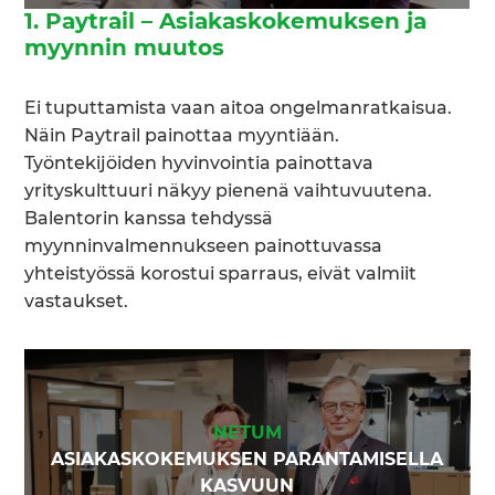
1. Paytrail – Asiakaskokemuksen ja
myynnin muutos
Ei tuputtamista vaan aitoa ongelmanratkaisua.
Näin Paytrail painottaa myyntiään.
Työntekijöiden hyvinvointia painottava
yrityskulttuuri näkyy pienenä vaihtuvuutena.
Balentorin kanssa tehdyssä
myynninvalmennukseen painottuvassa
yhteistyössä korostui sparraus, eivät valmiit
vastaukset.
NETUM
ASIAKASKOKEMUKSEN PARANTAMISELLA
KASVUUN