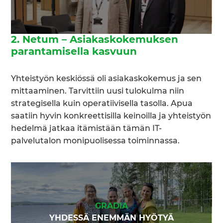
2. Netum – Asiakaskokemuksen
parantamisella kasvuun
Yhteistyön keskiössä oli asiakaskokemus ja sen
mittaaminen. Tarvittiin uusi tulokulma niin
strategisella kuin operatiivisella tasolla. Apua
saatiin hyvin konkreettisilla keinoilla ja yhteistyön
hedelmä jatkaa itämistään tämän IT-
palvelutalon monipuolisessa toiminnassa.
GRADIA
YHDESSÄ ENEMMÄN HYÖTYÄ