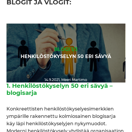
BLOGIT JA VLOGIT:
BLOGI 1/3
HENKILÖSTÖKYSELYN 50 ERI SÄVYÄ
14.9.2021
,
Meeri Martimo
1. Henkilöstökyselyn 50 eri sävyä –
blogisarja
Konkreettisten henkilöstökyselyesimerkkien
ympärille rakennettu kolmiosainen blogisarja
käy läpi henkilöstökyselyjen nykymuodot.
Moderni henkilöstökysely yhdistää organisaation