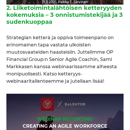
21.9.2021
,
Pekka T. Järvinen
2. Liiketoimintalähtöisen ketteryyden
kokemuksia – 3 onnistumistekijää ja 3
sudenkuoppaa
Strategian ketterä ja oppiva toimeenpano on
erinomainen tapa vastata ulkoisten
muutosvaateiden haasteisiin. Juttelimme OP
Financial Group:n Senior Agile Coachin, Sami
Markkasen kanssa webinaarissamme aiheesta
monipuolisesti. Katso ketteryys-
webinaaritallenteemme ja jutellaan lisää!
WEBINAR RECORDING
CREATING AN AGILE WORKFORCE