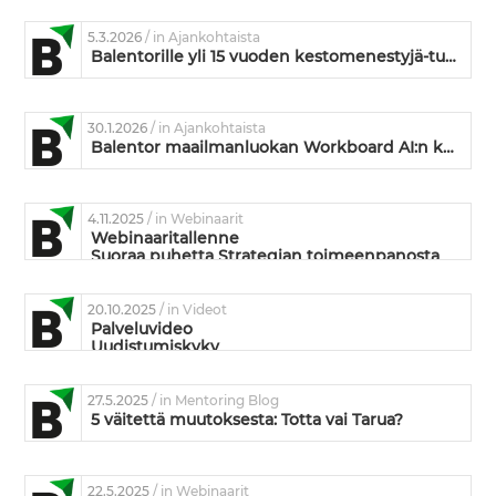
5.3.2026
/ in Ajankohtaista
Balentorille yli 15 vuoden kestomenestyjä-tunnustus
30.1.2026
/ in Ajankohtaista
Balentor maailmanluokan Workboard AI:n kumppaniksi
4.11.2025
/ in Webinaarit
Webinaaritallenne
Suoraa puhetta Strategian toimeenpanosta
20.10.2025
/ in Videot
Palveluvideo
Uudistumiskyky
27.5.2025
/ in Mentoring Blog
5 väitettä muutoksesta: Totta vai Tarua?
22.5.2025
/ in Webinaarit