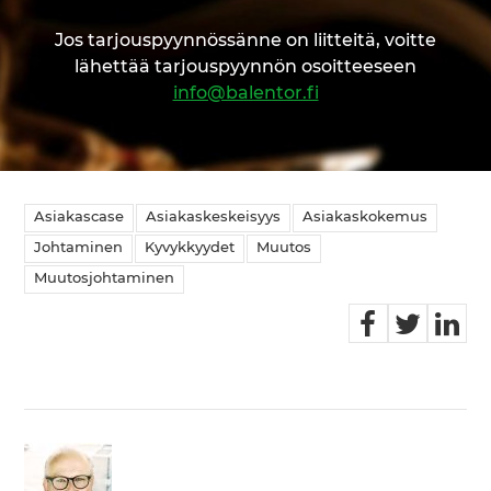
Jos tarjouspyynnössänne on liitteitä, voitte
lähettää tarjouspyynnön osoitteeseen
info@balentor.fi
Asiakascase
Asiakaskeskeisyys
Asiakaskokemus
Johtaminen
Kyvykkyydet
Muutos
Muutosjohtaminen