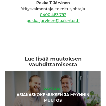
Pekka T. Järvinen
Yritysvalmentaja, toimitusjohtaja
0400 483 792
pekka.jarvinen@balentor.fi
Lue lisää muutoksen
vauhdittamisesta
PAYTRAIL
ASIAKASKOKEMUKSEN JA MYYNNIN
MUUTOS