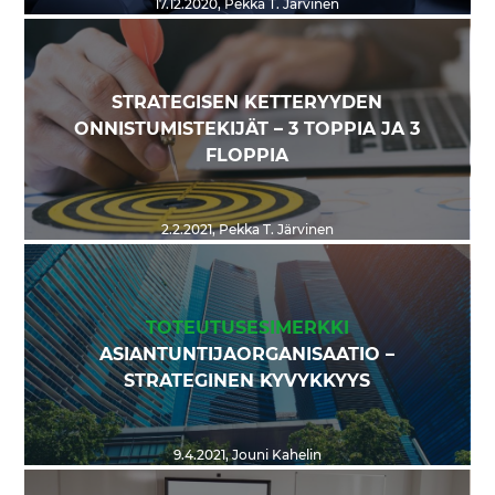
17.12.2020
,
Pekka T. Järvinen
STRATEGISEN KETTERYYDEN
ONNISTUMISTEKIJÄT – 3 TOPPIA JA 3
FLOPPIA
2.2.2021
,
Pekka T. Järvinen
TOTEUTUSESIMERKKI
ASIANTUNTIJAORGANISAATIO –
STRATEGINEN KYVYKKYYS
9.4.2021
,
Jouni Kahelin