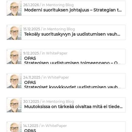
26.1.2026
/ in Mentoring Blog
Moderni suorituksen johtajuus – Strategian toimeenpanoa ja kyvykkyyden kehittämistä
15.12.2025
/ in Mentoring Blog
Tekoäly suorituskyvyn ja uudistumisen vauhdittajana
9.12.2025
/ in WhitePaper
OPAS
Strategisen uudistumisen toimeenpano – Omistautuneiden ja suorituskykyisten tiimien valmentaminen
24.11.2025
/ in WhitePaper
OPAS
Strategiset kyvykkyydet uudistumisen vauhdittajina
30.1.2025
/ in Mentoring Blog
Muutoksissa on tärkeää oivaltaa mitä ei tiedetä
14.1.2025
/ in WhitePaper
OPAS