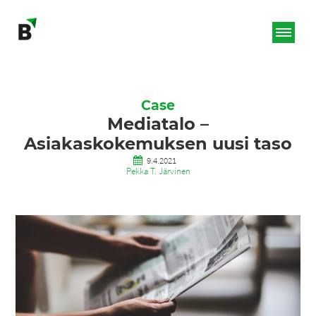
Case
Mediatalo –
Asiakaskokemuksen uusi taso
9.4.2021
Pekka T. Järvinen