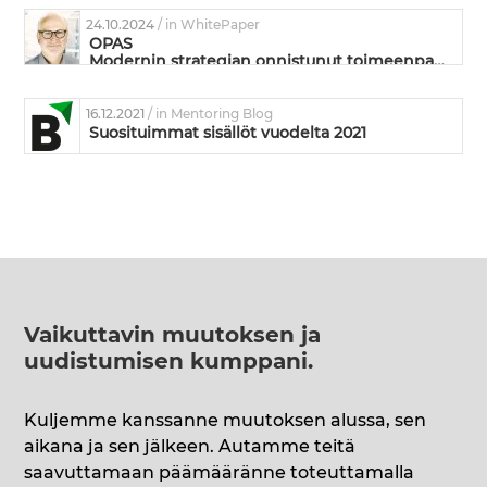
24.10.2024
/ in WhitePaper
OPAS
Modernin strategian onnistunut toimeenpano
16.12.2021
/ in Mentoring Blog
Suosituimmat sisällöt vuodelta 2021
Vaikuttavin muutoksen ja
uudistumisen kumppani
.
Kuljemme kanssanne muutoksen alussa, sen
aikana ja sen jälkeen. Autamme teitä
saavuttamaan päämääränne toteuttamalla