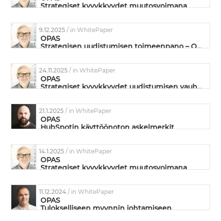
Strategiset kyvykkyydet muutosvoimana
9.12.2025
/ in WhitePaper
OPAS
Strategisen uudistumisen toimeenpano – Omistautuneiden ja suorituskykyisten tiimien valmentaminen
24.11.2025
/ in WhitePaper
OPAS
Strategiset kyvykkyydet uudistumisen vauhdittajina
21.1.2025
/ in WhitePaper
OPAS
HubSpotin käyttöönoton askelmerkit
liiketoiminnan kehittämisen näkökulmasta
14.1.2025
/ in WhitePaper
OPAS
Strategiset kyvykkyydet muutosvoimana
11.12.2024
/ in WhitePaper
OPAS
Tulokselliseen myynnin johtamiseen