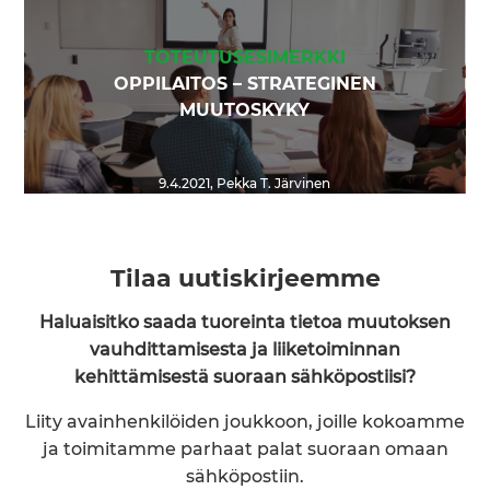
TOTEUTUSESIMERKKI
OPPILAITOS – STRATEGINEN
MUUTOSKYKY
9.4.2021
,
Pekka T. Järvinen
Tilaa uutiskirjeemme
Haluaisitko saada tuoreinta tietoa muutoksen
vauhdittamisesta ja liiketoiminnan
kehittämisestä suoraan sähköpostiisi?
Liity avainhenkilöiden joukkoon, joille kokoamme
ja toimitamme parhaat palat suoraan omaan
sähköpostiin.