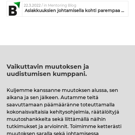
22.3.2022
/ in Mentoring Blog
Asiakkuuksien johtamisella kohti parempaa asiakaskokemusta
Vaikuttavin muutoksen ja
uudistumisen kumppani
.
Kuljemme kanssanne muutoksen alussa, sen
aikana ja sen jälkeen. Autamme teitä
saavuttamaan päämääränne toteuttamalla
kokonaisvaltaisia kehitysohjelmia, räätälöityjä
muutoshankkeita sekä liittämällä näihin
tutkimukset ja arvioinnit. Toimimme ketterästi
muutoksen saralla sekä johtamisessa