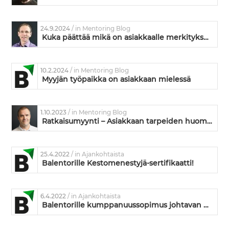
24.9.2024
/ in Mentoring Blog
Kuka päättää mikä on asiakkaalle merkityksellistä?
10.2.2024
/ in Mentoring Blog
Myyjän työpaikka on asiakkaan mielessä
1.10.2023
/ in Mentoring Blog
Ratkaisumyynti – Asiakkaan tarpeiden huomioiminen tuloksekkaan myynnin perustana
25.4.2022
/ in Ajankohtaista
Balentorille Kestomenestyjä-sertifikaatti!
6.4.2022
/ in Ajankohtaista
Balentorille kumppanuussopimus johtavan OKR-ohjelmistotoimittajan kanssa