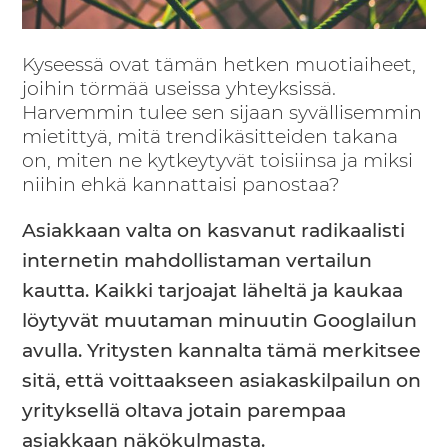
Kyseessä ovat tämän hetken muotiaiheet,
joihin törmää useissa yhteyksissä.
Harvemmin tulee sen sijaan syvällisemmin
mietittyä, mitä trendikäsitteiden takana
on, miten ne kytkeytyvät toisiinsa ja miksi
niihin ehkä kannattaisi panostaa?
Asiakkaan valta on kasvanut radikaalisti
internetin mahdollistaman vertailun
kautta. Kaikki tarjoajat läheltä ja kaukaa
löytyvät muutaman minuutin Googlailun
avulla. Yritysten kannalta tämä merkitsee
sitä, että voittaakseen asiakaskilpailun on
yrityksellä oltava jotain parempaa
asiakkaan näkökulmasta.