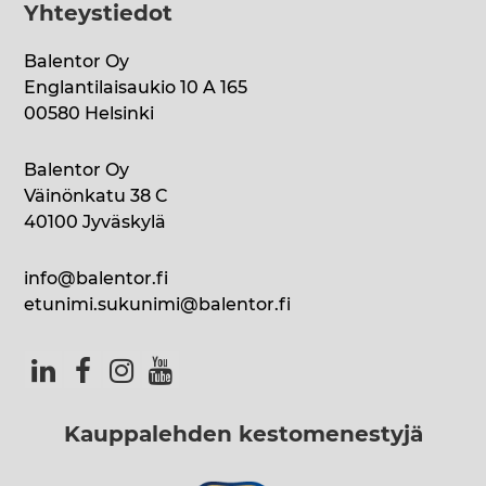
Yhteystiedot
Balentor Oy
Englantilaisaukio 10 A 165
00580 Helsinki
Balentor Oy
Väinönkatu 38 C
40100 Jyväskylä
info@balentor.fi
etunimi.sukunimi@balentor.fi
Kauppalehden kestomenestyjä