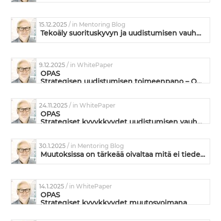
15.12.2025
/ in Mentoring Blog
Tekoäly suorituskyvyn ja uudistumisen vauhdittajana
9.12.2025
/ in WhitePaper
OPAS
Strategisen uudistumisen toimeenpano – Omistautuneiden ja suorituskykyisten tiimien valmentaminen
24.11.2025
/ in WhitePaper
OPAS
Strategiset kyvykkyydet uudistumisen vauhdittajina
30.1.2025
/ in Mentoring Blog
Muutoksissa on tärkeää oivaltaa mitä ei tiedetä
14.1.2025
/ in WhitePaper
OPAS
Strategiset kyvykkyydet muutosvoimana