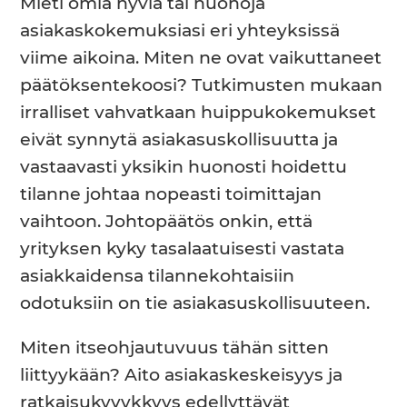
Mieti omia hyviä tai huonoja
asiakaskokemuksiasi eri yhteyksissä
viime aikoina. Miten ne ovat vaikuttaneet
päätöksentekoosi? Tutkimusten mukaan
irralliset vahvatkaan huippukokemukset
eivät synnytä asiakasuskollisuutta ja
vastaavasti yksikin huonosti hoidettu
tilanne johtaa nopeasti toimittajan
vaihtoon. Johtopäätös onkin, että
yrityksen kyky tasalaatuisesti vastata
asiakkaidensa tilannekohtaisiin
odotuksiin on tie asiakasuskollisuuteen.
Miten itseohjautuvuus tähän sitten
liittyykään? Aito asiakaskeskeisyys ja
ratkaisukyvykkyys edellyttävät