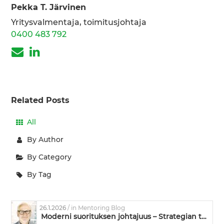
Pekka T. Järvinen
Yritysvalmentaja, toimitusjohtaja
0400 483 792
Related Posts
All
By Author
By Category
By Tag
26.1.2026
/ in Mentoring Blog
Moderni suorituksen johtajuus – Strategian toimeenpanoa ja kyvykkyyden kehittämistä