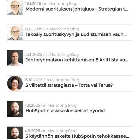
26.1.2026
/ in Mentoring Blog
Moderni suorituksen johtajuus – Strategian toimeenpanoa ja kyvykkyyden kehittämistä
15.12.2025
/ in Mentoring Blog
Tekoäly suorituskyvyn ja uudistumisen vauhdittajana
25.11.2025
/ in Mentoring Blog
Johtoryhmätyön kehittämisen 8 kriittistä kohtaa – missä kunnossa on teidän johtoryhmänne?
15.10.2025
/ in Mentoring Blog
5 väitettä strategiasta – Totta vai Tarua?
4.9.2025
/ in Mentoring Blog
HubSpotin asiakaskeskeiset hyödyt
4.9.2025
/ in Mentoring Blog
5 käytännön askelta HubSpotin tehokkaaseen käyttöönottoon