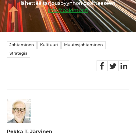
lähettää tarjouspyynnön osoitteeseen
info@balentor.fi
Johtaminen
Kulttuuri
Muutosjohtaminen
Strategia
Pekka T. Järvinen