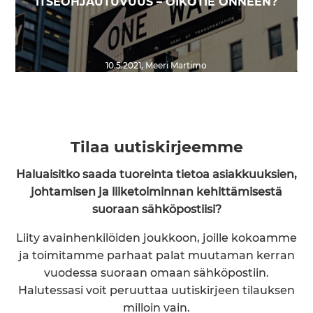
ITSEOHJAUTUVUUS – OIKOTIE ONNEEN?
10.5.2021
,
Meeri Martimo
Tilaa uutiskirjeemme
Haluaisitko saada tuoreinta tietoa asiakkuuksien,
johtamisen ja liiketoiminnan kehittämisestä
suoraan sähköpostiisi?
Liity avainhenkilöiden joukkoon, joille kokoamme
ja toimitamme parhaat palat muutaman kerran
vuodessa suoraan omaan sähköpostiin.
Halutessasi voit peruuttaa uutiskirjeen tilauksen
milloin vain.