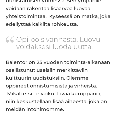
uudistamisen ytimessä. Sen ympärille
voidaan rakentaa lisäarvoa luovaa
yhteistoimintaa. Kyseessä on matka, joka
edellyttää kaikilta rohkeutta.
Opi pois vanhasta. Luovu
voidaksesi luoda uutta.
Balentor on 25 vuoden toiminta-aikanaan
osallistunut useisiin merkittäviin
kulttuurin uudistuksiin. Olemme
oppineet onnistumisista ja virheistä.
Mikäli etsitte vaikuttavaa kumppania,
niin keskustellaan lisää aiheesta, joka on
meidän intohimomme.