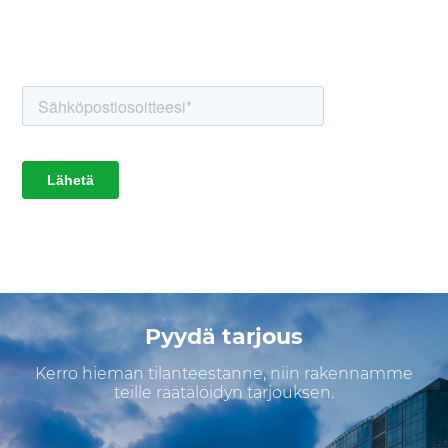
Pyydä tarjous
Kerro hieman tilanteestanne, niin rakennamme
teille räätälöidyn tarjouksen.