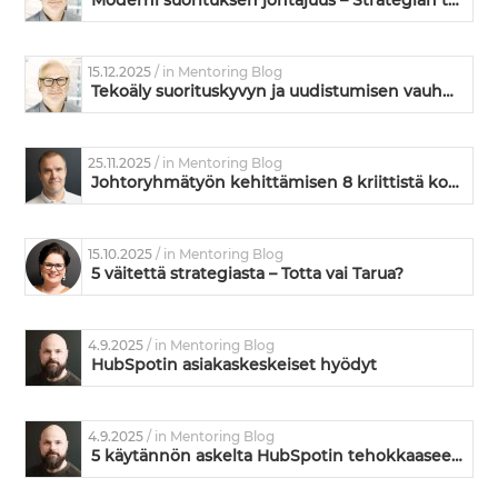
Moderni suorituksen johtajuus – Strategian toimeenpanoa ja kyvykkyyden kehittämistä
15.12.2025
/ in Mentoring Blog
Tekoäly suorituskyvyn ja uudistumisen vauhdittajana
25.11.2025
/ in Mentoring Blog
Johtoryhmätyön kehittämisen 8 kriittistä kohtaa – missä kunnossa on teidän johtoryhmänne?
15.10.2025
/ in Mentoring Blog
5 väitettä strategiasta – Totta vai Tarua?
4.9.2025
/ in Mentoring Blog
HubSpotin asiakaskeskeiset hyödyt
4.9.2025
/ in Mentoring Blog
5 käytännön askelta HubSpotin tehokkaaseen käyttöönottoon