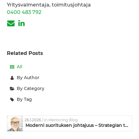
Yritysvalmentaja, toimitusjohtaja
0400 483 792
Related Posts
All
By Author
By Category
By Tag
26.1.2026
/ in Mentoring Blog
Moderni suorituksen johtajuus – Strategian toimeenpanoa ja kyvykkyyden kehittämistä