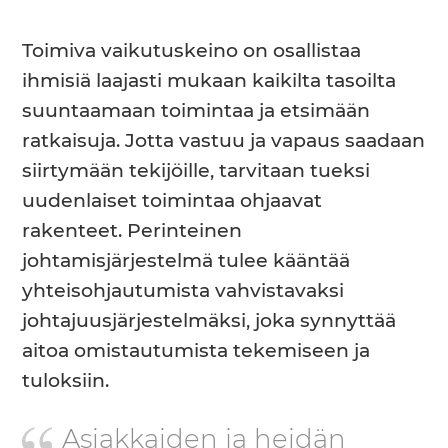
Toimiva vaikutuskeino on osallistaa
ihmisiä laajasti mukaan kaikilta tasoilta
suuntaamaan toimintaa ja etsimään
ratkaisuja. Jotta vastuu ja vapaus saadaan
siirtymään tekijöille, tarvitaan tueksi
uudenlaiset toimintaa ohjaavat
rakenteet. Perinteinen
johtamisjärjestelmä tulee kääntää
yhteisohjautumista vahvistavaksi
johtajuusjärjestelmäksi, joka synnyttää
aitoa omistautumista tekemiseen ja
tuloksiin.
Asiakkaiden ja heidän