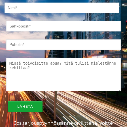
Jos tarjouspyynnössänne on liitteitä, voitte