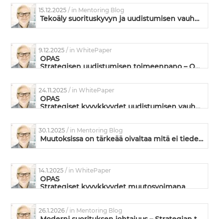
15.12.2025
/ in Mentoring Blog
Tekoäly suorituskyvyn ja uudistumisen vauhdittajana
9.12.2025
/ in WhitePaper
OPAS
Strategisen uudistumisen toimeenpano – Omistautuneiden ja suorituskykyisten tiimien valmentaminen
24.11.2025
/ in WhitePaper
OPAS
Strategiset kyvykkyydet uudistumisen vauhdittajina
30.1.2025
/ in Mentoring Blog
Muutoksissa on tärkeää oivaltaa mitä ei tiedetä
14.1.2025
/ in WhitePaper
OPAS
Strategiset kyvykkyydet muutosvoimana
26.1.2026
/ in Mentoring Blog