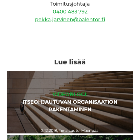
Toimitusjohtaja
0400 483 792
pekka.jarvinen@balentor.fi
Lue lisää
VIDEOBLOGI:
ITSEOHJAUTUVAN ORGANISAATION
RAKENTAMINEN
2.12.2019
,
Tiina Luoto-Mäenpää