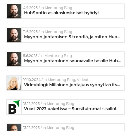
4.9.2025
/ in Mentoring Blog
HubSpotin asiakaskeskeiset hyödyt
11.6.2025
/ in Mentoring Blog
Myynnin johtamisen 5 trendiä, ja miten HubSpot vastaa niihin
5.6.2025
/ in Mentoring Blog
Myynnin johtaminen seuraavalle tasolle HubSpotin avulla
10.10.2024
/ in Mentoring Blog, Videot
Videoblogi: Millainen johtajuus synnyttää itseohjautuvuutta ja vastuunottoa?
15.12.2023
/ in Mentoring Blog
Vuosi 2023 paketissa – Suosituimmat sisällöt
13.12.2023
/ in Mentoring Blog