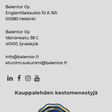
Balentor Oy
Englantilaisaukio 10 A 165
00580 Helsinki
Balentor Oy
Väinönkatu 38 C
40100 Jyväskylä
info@balentor.fi
etunimi.sukunimi@balentor.fi
Kauppalehden kestomenestyjä