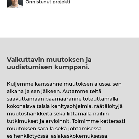
Onnistunut projekti
Vaikuttavin muutoksen ja
uudistumisen kumppani
.
Kuljemme kanssanne muutoksen alussa, sen
aikana ja sen jälkeen. Autamme teitä
saavuttamaan päämääränne toteuttamalla
kokonaisvaltaisia kehitysohjelmia, räätälöityjä
muutoshankkeita sekä liittämällä näihin
tutkimukset ja arvioinnit. Toimimme ketterästi
muutoksen saralla sekä johtamisessa
esihenkilötyössä, asiakaskokemuksessa,