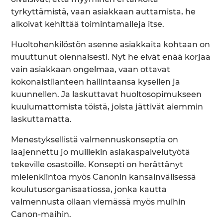
tyrkyttämistä, vaan asiakkaan auttamista, he
alkoivat kehittää toimintamalleja itse.
Huoltohenkilöstön asenne asiakkaita kohtaan on
muuttunut olennaisesti. Nyt he eivät enää korjaa
vain asiakkaan ongelmaa, vaan ottavat
kokonaistilanteen hallintaansa kysellen ja
kuunnellen. Ja laskuttavat huoltosopimukseen
kuulumattomista töistä, joista jättivät aiemmin
laskuttamatta.
Menestyksellistä valmennuskonseptia on
laajennettu jo muillekin asiakaspalvelutyötä
tekeville osastoille. Konsepti on herättänyt
mielenkiintoa myös Canonin kansainvälisessä
koulutusorganisaatiossa, jonka kautta
valmennusta ollaan viemässä myös muihin
Canon-maihin.