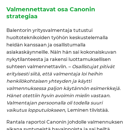
Valmennettavat osa Canonin
strategiaa
Balentorin yritysvalmentaja tutustui
huoltoteknikoiden työhön keskustelemalla
heidän kanssaan ja osallistumalla
asiakaskäynneille. Näin hän sai kokonaiskuvan
nykytilanteesta ja rakensi luottamuksellisen
suhteen valmennettaviin. –
Osallistujat pitivät
erityisesti siitä, että valmentaja loi heihin
henkilökohtaisen yhteyden ja käytti
valmennuksessa paljon käytännön esimerkkejä.
Hänet otettiin hyvin avoimin mielin vastaan.
Valmentajan persoonalla oli todella suuri
vaikutus lopputulokseen,
Leminen tiivistää.
Rantala raportoi Canonin johdolle valmennuksen
aikana syntyneistä havainnoista ja sai heiltä