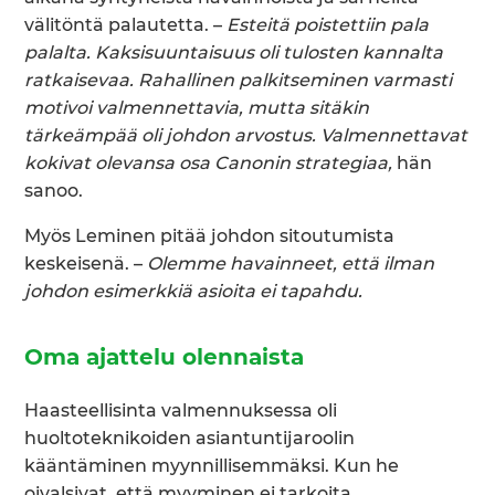
välitöntä palautetta. –
Esteitä poistettiin pala
palalta. Kaksisuuntaisuus oli tulosten kannalta
ratkaisevaa. Rahallinen palkitseminen varmasti
motivoi valmennettavia, mutta sitäkin
tärkeämpää oli johdon arvostus. Valmennettavat
kokivat olevansa osa Canonin strategiaa,
hän
sanoo.
Myös Leminen pitää johdon sitoutumista
keskeisenä. –
Olemme havainneet, että ilman
johdon esimerkkiä asioita ei tapahdu.
Oma ajattelu olennaista
Haasteellisinta valmennuksessa oli
huoltoteknikoiden asiantuntijaroolin
kääntäminen myynnillisemmäksi. Kun he
oivalsivat, että myyminen ei tarkoita