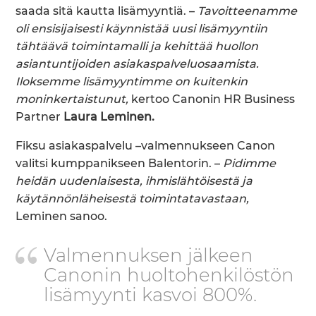
saada sitä kautta lisämyyntiä. –
Tavoitteenamme
oli ensisijaisesti käynnistää uusi lisämyyntiin
tähtäävä toimintamalli ja kehittää huollon
asiantuntijoiden asiakaspalveluosaamista.
Iloksemme lisämyyntimme on kuitenkin
moninkertaistunut,
kertoo Canonin HR Business
Partner
Laura Leminen.
Fiksu asiakaspalvelu –valmennukseen Canon
valitsi kumppanikseen Balentorin. –
Pidimme
heidän uudenlaisesta, ihmislähtöisestä ja
käytännönläheisestä toimintatavastaan,
Leminen sanoo.
Valmennuksen jälkeen
Canonin huoltohenkilöstön
lisämyynti kasvoi 800%.