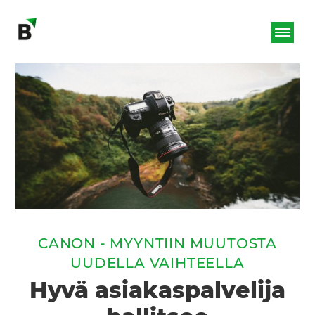
CANON - MYYNTIIN MUUTOSTA
UUDELLA VAIHTEELLA
Hyvä asiakaspalvelija