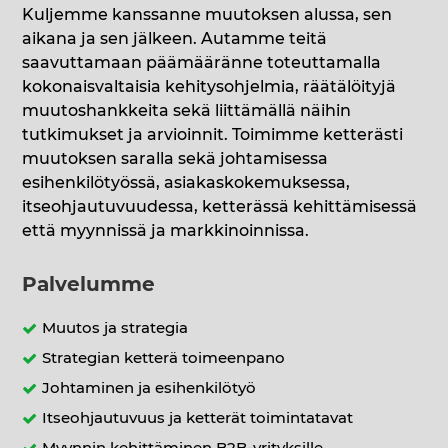
Kuljemme kanssanne muutoksen alussa, sen
aikana ja sen jälkeen. Autamme teitä
saavuttamaan päämääränne toteuttamalla
kokonaisvaltaisia kehitysohjelmia, räätälöityjä
muutoshankkeita sekä liittämällä näihin
tutkimukset ja arvioinnit. Toimimme ketterästi
muutoksen saralla sekä johtamisessa
esihenkilötyössä, asiakaskokemuksessa,
itseohjautuvuudessa, ketterässä kehittämisessä
että myynnissä ja markkinoinnissa.
Palvelumme
Muutos ja strategia
Strategian ketterä toimeenpano
Johtaminen ja esihenkilötyö
Itseohjautuvuus ja ketterät toimintatavat