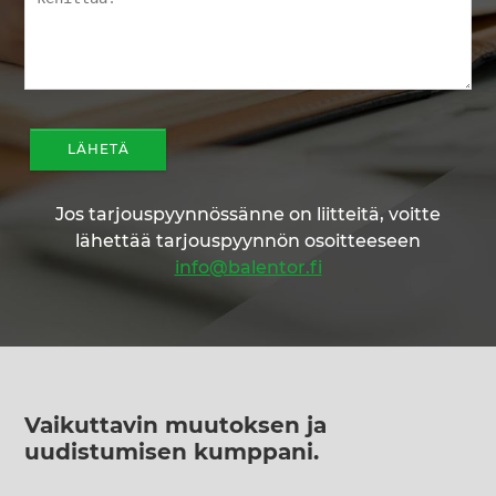
Jos tarjouspyynnössänne on liitteitä, voitte
lähettää tarjouspyynnön osoitteeseen
info@balentor.fi
Vaikuttavin muutoksen ja
uudistumisen kumppani
.