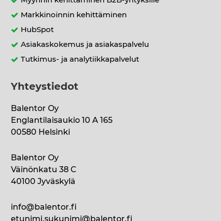
Myynnin kehittäminen B2B-yrityksille
Markkinoinnin kehittäminen
HubSpot
Asiakaskokemus ja asiakaspalvelu
Tutkimus- ja analytiikkapalvelut
Yhteystiedot
Balentor Oy
Englantilaisaukio 10 A 165
00580 Helsinki
Balentor Oy
Väinönkatu 38 C
40100 Jyväskylä
info@balentor.fi
etunimi.sukunimi@balentor.fi