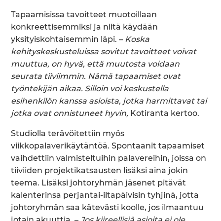
Tapaamisissa tavoitteet muotoillaan
konkreettisemmiksi ja niitä käydään
yksityiskohtaisemmin läpi. –
Koska
kehityskeskusteluissa sovitut tavoitteet voivat
muuttua, on hyvä, että muutosta voidaan
seurata tiiviimmin. Nämä tapaamiset ovat
työntekijän aikaa. Silloin voi keskustella
esihenkilön kanssa asioista, jotka harmittavat tai
jotka ovat onnistuneet hyvin,
Kotiranta kertoo.
Studiolla terävöitettiin myös
viikkopalaverikäytäntöä. Spontaanit tapaamiset
vaihdettiin valmisteltuihin palavereihin, joissa on
tiiviiden projektikatsausten lisäksi aina jokin
teema. Lisäksi johtoryhmän jäsenet pitävät
kalenterinsa perjantai-iltapäivisin tyhjinä, jotta
johtoryhmän saa kätevästi koolle, jos ilmaantuu
jotain akuuttia. –
Jos kiireellisiä asioita ei ole,