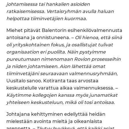
johtamisessa tai hankalien asioiden
ratkaisemisessa. Vertaisryhmän avulla haluan
helpottaa tiiminvetäjien kuormaa.
Miehet pitävät Balentorin esihenkilövalmennusta
antoisana ja onnistuneena. –
Oli hienoa, että siinä
oli yrityskohtainen fokus, ja osallistujat tulivat
organisaation eri puolilta. Näin pystyimme
pureutumaan nimenomaan Rovion prosesseihin
ja niiden johtamiseen. Aion lähettää omat
tiiminvetäjäni seuraavaan valmennusryhmään,
Uusitalo sanoo. Kotiranta taas arvostaa
keskustelulle varattua aikaa valmennuksessa. –
Käytimme kollegojen kanssa myös junamatkat
yhteiseen keskusteluun, mikä oli tosi antoisaa.
Johtajana kehittyminen edellyttää heidän
mielestään avointa mieltä ja oikeanlaista
asennetta. –
Täytyy hyväksyä, että kaikki asiat