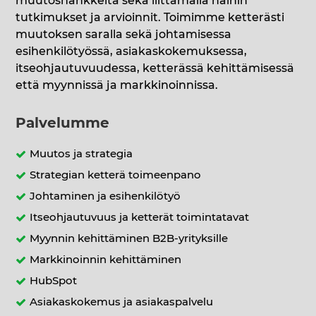
muutoshankkeita sekä liittämällä näihin
tutkimukset ja arvioinnit. Toimimme ketterästi
muutoksen saralla sekä johtamisessa
esihenkilötyössä, asiakaskokemuksessa,
itseohjautuvuudessa, ketterässä kehittämisessä
että myynnissä ja markkinoinnissa.
Palvelumme
Muutos ja strategia
Strategian ketterä toimeenpano
Johtaminen ja esihenkilötyö
Itseohjautuvuus ja ketterät toimintatavat
Myynnin kehittäminen B2B-yrityksille
Markkinoinnin kehittäminen
HubSpot
Asiakaskokemus ja asiakaspalvelu