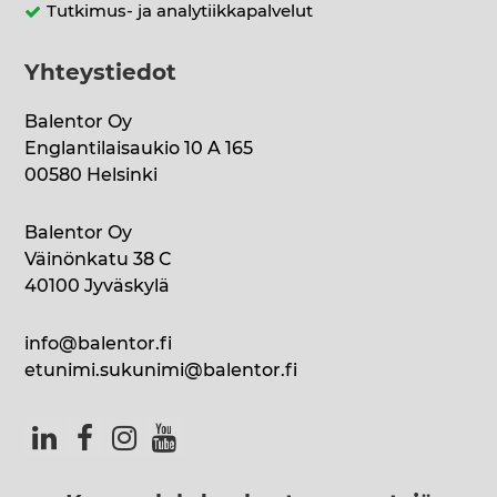
Tutkimus- ja analytiikkapalvelut
Yhteystiedot
Balentor Oy
Englantilaisaukio 10 A 165
00580 Helsinki
Balentor Oy
Väinönkatu 38 C
40100 Jyväskylä
info@balentor.fi
etunimi.sukunimi@balentor.fi