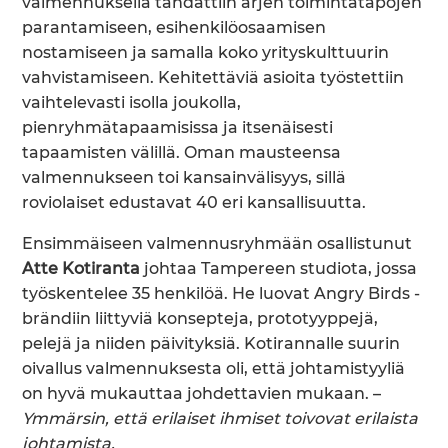
valmennuksella tähdättiin arjen toimintatapojen
parantamiseen, esihenkilöosaamisen
nostamiseen ja samalla koko yrityskulttuurin
vahvistamiseen. Kehitettäviä asioita työstettiin
vaihtelevasti isolla joukolla,
pienryhmätapaamisissa ja itsenäisesti
tapaamisten välillä. Oman mausteensa
valmennukseen toi kansainvälisyys, sillä
roviolaiset edustavat 40 eri kansallisuutta.
Ensimmäiseen valmennusryhmään osallistunut
Atte Kotiranta
johtaa Tampereen studiota, jossa
työskentelee 35 henkilöä. He luovat Angry Birds -
brändiin liittyviä konsepteja, prototyyppejä,
pelejä ja niiden päivityksiä. Kotirannalle suurin
oivallus valmennuksesta oli, että johtamistyyliä
on hyvä mukauttaa johdettavien mukaan. –
Ymmärsin, että erilaiset ihmiset toivovat erilaista
johtamista.