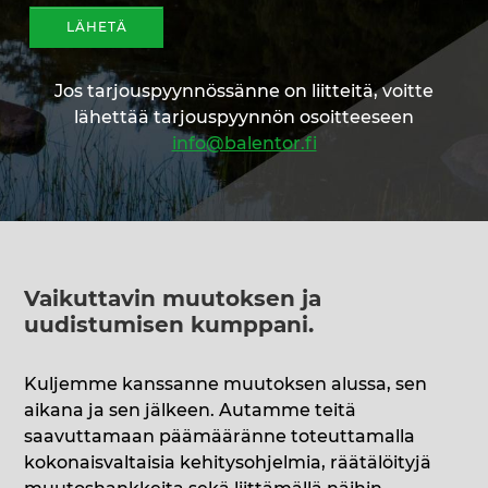
Jos tarjouspyynnössänne on liitteitä, voitte
lähettää tarjouspyynnön osoitteeseen
info@balentor.fi
Vaikuttavin muutoksen ja
uudistumisen kumppani
.
Kuljemme kanssanne muutoksen alussa, sen
aikana ja sen jälkeen. Autamme teitä
saavuttamaan päämääränne toteuttamalla
kokonaisvaltaisia kehitysohjelmia, räätälöityjä