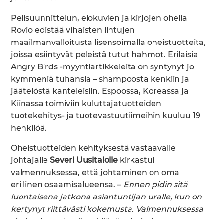
Pelisuunnittelun, elokuvien ja kirjojen ohella
Rovio edistää vihaisten lintujen
maailmanvalloitusta lisensoimalla oheistuotteita,
joissa esiintyvät peleistä tutut hahmot. Erilaisia
Angry Birds -myyntiartikkeleita on syntynyt jo
kymmeniä tuhansia – shampoosta kenkiin ja
jäätelöstä kanteleisiin. Espoossa, Koreassa ja
Kiinassa toimiviin kuluttajatuotteiden
tuotekehitys- ja tuotevastuutiimeihin kuuluu 19
henkilöä.
Oheistuotteiden kehityksestä vastaavalle
johtajalle
Severi Uusitalolle
kirkastui
valmennuksessa, että johtaminen on oma
erillinen osaamisalueensa. –
Ennen pidin sitä
luontaisena jatkona asiantuntijan uralle, kun on
kertynyt riittävästi kokemusta. Valmennuksessa