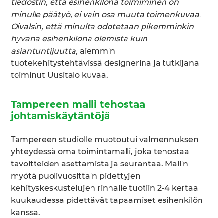
tiedostin, että esihenkilönä toimiminen on
minulle päätyö, ei vain osa muuta toimenkuvaa.
Oivalsin, että minulta odotetaan pikemminkin
hyvänä esihenkilönä olemista kuin
asiantuntijuutta,
aiemmin
tuotekehitystehtävissä designerina ja tutkijana
toiminut Uusitalo kuvaa.
Tampereen malli tehostaa
johtamiskäytäntöjä
Tampereen studiolle muotoutui valmennuksen
yhteydessä oma toimintamalli, joka tehostaa
tavoitteiden asettamista ja seurantaa. Mallin
myötä puolivuosittain pidettyjen
kehityskeskustelujen rinnalle tuotiin 2-4 kertaa
kuukaudessa pidettävät tapaamiset esihenkilön
kanssa.