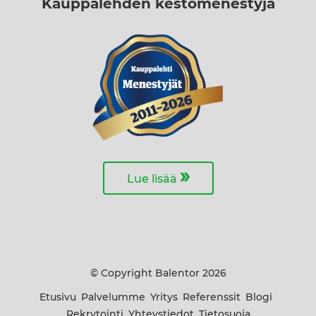
Kauppalehden kestomenestyjä
»
Lue lisää
© Copyright Balentor 2026
Etusivu
Palvelumme
Yritys
Referenssit
Blogi
Rekrytointi
Yhteystiedot
Tietosuoja