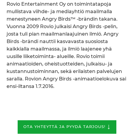
Rovio Entertainment Oy on toimintatapoja
mullistava viihde- ja mediayhtiö maailmalla
menestyneen Angry Birds™ -brändin takana.
Vuonna 2009 Rovio julkaisi Angry Birds -pelin,
josta tuli pian maailmanlaajuinen ilmiö. Angry
Birds -brändi nauttii kasvavasta suosiosta
kaikkialla maailmassa, ja ilmiö laajenee yhä
uusille liiketoiminta- alueille. Rovio toimii
animaatioiden, oheistuotteiden, julkaisu- ja
kustannustoiminnan, sekä erilaisten palvelujen
saralla. Rovion Angry Birds -animaatioelokuva sai
ensi-iltansa 1.7.2016.
↓
OTA YHTEYTTÄ JA PYYDÄ TARJOUS!