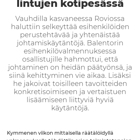
lintujen kotipesässä
Vauhdilla kasvaneessa Roviossa
haluttiin selkeyttää esihenkilöiden
perustehtävää ja yhtenäistää
johtamiskäytäntöjä. Balentorin
esihenkilövalmennuksessa
osallistujille hahmottui, että
johtaminen on heidän päätyönsä, ja
siinä kehittyminen vie aikaa. Lisäksi
he jakoivat toisilleen tavoitteiden
konkretisoimiseen ja vertaistuen
lisäämiseen liittyviä hyviä
käytäntöjä.
Kymmenen viikon mittaisella räätälöidyllä