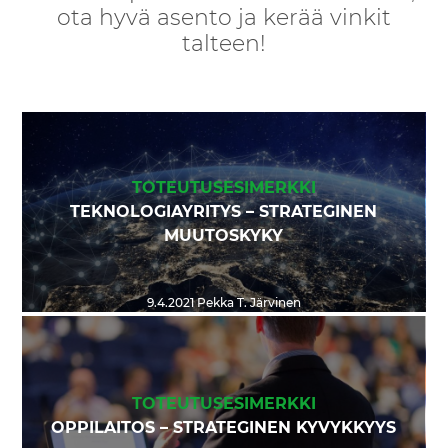
ota hyvä asento ja kerää vinkit
talteen!
TOTEUTUSESIMERKKI
TEKNOLOGIAYRITYS – STRATEGINEN
MUUTOSKYKY
9.4.2021
Pekka T. Järvinen
TOTEUTUSESIMERKKI
OPPILAITOS – STRATEGINEN KYVYKKYYS