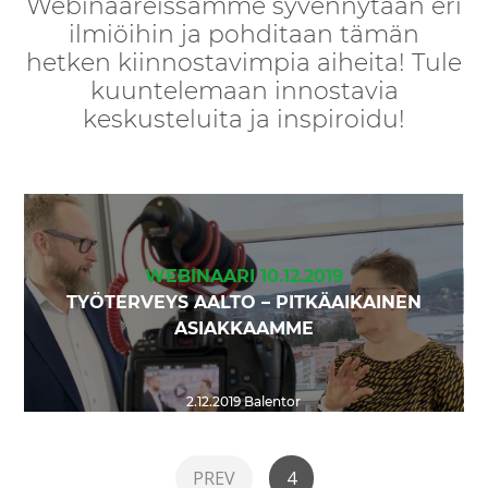
Webinaareissamme syvennytään eri
ilmiöihin ja pohditaan tämän
hetken kiinnostavimpia aiheita! Tule
kuuntelemaan innostavia
keskusteluita ja inspiroidu!
WEBINAARI 10.12.2019
TYÖTERVEYS AALTO – PITKÄAIKAINEN
ASIAKKAAMME
2.12.2019
Balentor
PREV
4