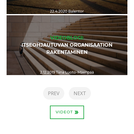
22.4.2020
Balentor
VIDEOBLOGI:
ITSEOHJAUTUVAN ORGANISAATION
RAKENTAMINEN
2.12.2019
Tiina Luoto-Mäenpää
PREV
NEXT
»
VIDEOT