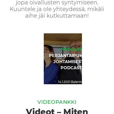
jopa oivallusten syntymiseen.
Kuuntele ja ole yhteydessä, mikäli
aihe jäi kutkuttamaan!
PODCAST
PERJANTAIPUHETTA
JOHTAMISESTA -
PODCAST
14.1.2021
Balentor
VIDEOPANKKI
Videot – Miten