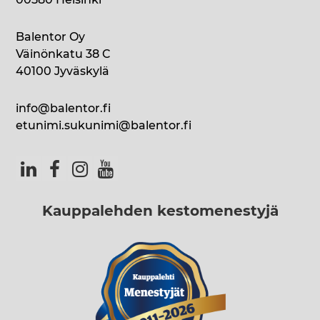
00580 Helsinki
Balentor Oy
Väinönkatu 38 C
40100 Jyväskylä
info@balentor.fi
etunimi.sukunimi@balentor.fi
Kauppalehden kestomenestyjä