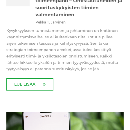
toimeenpano – Omistautuneiden ja
suorituskykyisten tiimien
valmentaminen
Pekka T. Järvinen
Kyvykkyyksien tunnistaminen ja johtaminen on kriittinen
käynnistymisvaihe, se ei kuitenkaan riitä. Totuus piilee
arjen tekemisen tasossa ja kehityskyvyssä. Sen takia
strategian toimeenpanon arvoketjussa tulee keskittyä
erityisesti tiimi- ja yksilötasojen onnistumiseen. Kaikki
lähtee liikkeelle yksilön ja tiimien tyytyväisyydestä, mutta
tyytyväisyys ei paranna suorituskykyä, jos se jää ...
LUE LISÄÄ