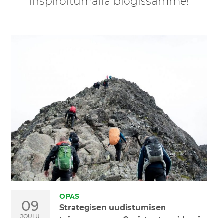
inspiroitumalla blogissamme!
OPAS
09
Strategisen uudistumisen
JOULU