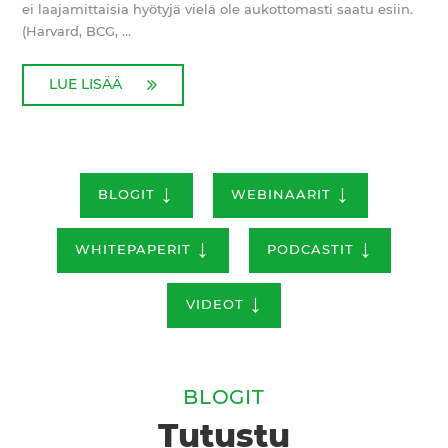
ei laajamittaisia hyötyjä vielä ole aukottomasti saatu esiin.
(Harvard, BCG, ...
LUE LISÄÄ
↓
↓
BLOGIT
WEBINAARIT
↓
↓
WHITEPAPERIT
PODCASTIT
↓
VIDEOT
BLOGIT
Tutustu