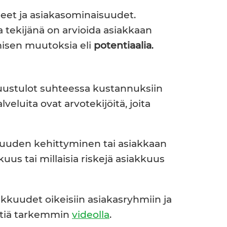
eet ja asiakasominaisuudet.
a tekijänä on arvioida asiakkaan
misen muutoksia eli
potentiaalia
.
uustulot suhteessa kustannuksiin
eluita ovat arvotekijöitä, joita
suuden kehittyminen tai asiakkaan
uus tai millaisia riskejä asiakkuus
kkuudet oikeisiin asiakasryhmiin ja
ttiä tarkemmin
videolla
.