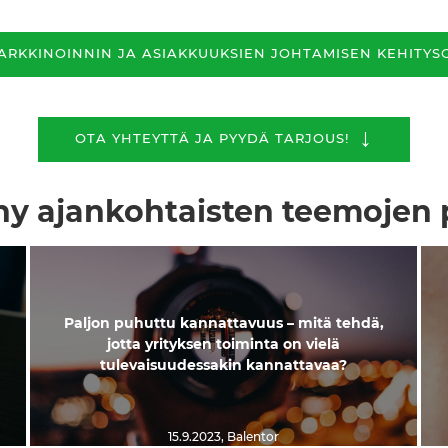
ARKKINOINNIN JA ASIAKKUUKSIEN JOHTAMISEN KEHITY
↓
OTA YHTEYTTÄ JA PYYDÄ TARJOUS!
y ajankohtaisten teemojen 
Paljon puhuttu kannattavuus – mitä tehdä,
jotta yrityksen toiminta on vielä
tulevaisuudessakin kannattavaa?
15.9.2023
,
Balentor