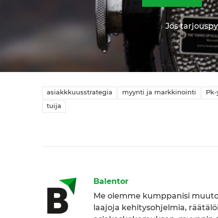
Jos tarjouspy
asiakkkuusstrategia
myynti ja markkinointi
Pk-
tuija
Balentor
Me olemme kumppanisi muutok
laajoja kehitysohjelmia, räätäl