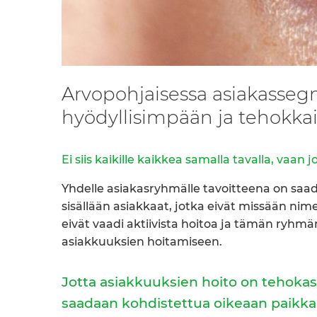
Arvopohjaisessa asiakassegm
hyödyllisimpään ja tehokka
Ei siis kaikille kaikkea samalla tavalla, vaan
Yhdelle asiakasryhmälle tavoitteena on saa
sisällään asiakkaat, jotka eivät missään nimes
eivät vaadi aktiivista hoitoa ja tämän ryhm
asiakkuuksien hoitamiseen.
Jotta asiakkuuksien hoito on tehokast
saadaan kohdistettua oikeaan paikka