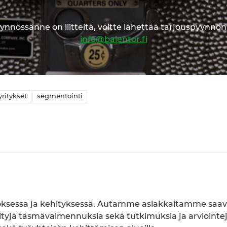
ynnössänne on liitteitä, voitte lähettää tarjouspyynnö
info@balentor.fi
yritykset
segmentointi
sessa ja kehityksessä. Autamme asiakkaitamme saa
öityjä täsmävalmennuksia sekä tutkimuksia ja arviointe