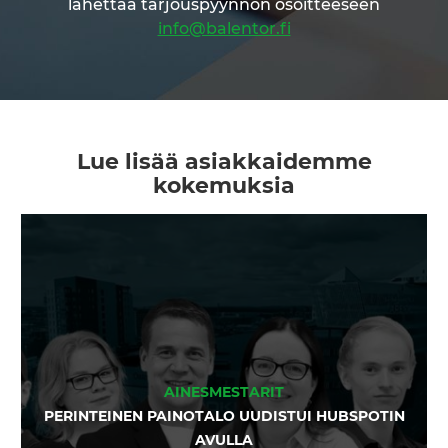
lähettää tarjouspyynnön osoitteeseen
info@balentor.fi
Lue lisää asiakkaidemme
kokemuksia
AINESMESTARIT
PERINTEINEN PAINOTALO UUDISTUI HUBSPOTIN
AVULLA