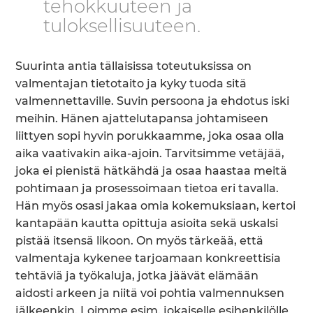
tehokkuuteen ja
tuloksellisuuteen.
Suurinta antia tällaisissa toteutuksissa on
valmentajan tietotaito ja kyky tuoda sitä
valmennettaville. Suvin persoona ja ehdotus iski
meihin. Hänen ajattelutapansa johtamiseen
liittyen sopi hyvin porukkaamme, joka osaa olla
aika vaativakin aika-ajoin. Tarvitsimme vetäjää,
joka ei pienistä hätkähdä ja osaa haastaa meitä
pohtimaan ja prosessoimaan tietoa eri tavalla.
Hän myös osasi jakaa omia kokemuksiaan, kertoi
kantapään kautta opittuja asioita sekä uskalsi
pistää itsensä likoon. On myös tärkeää, että
valmentaja kykenee tarjoamaan konkreettisia
tehtäviä ja työkaluja, jotka jäävät elämään
aidosti arkeen ja niitä voi pohtia valmennuksen
jälkeenkin. Loimme esim. jokaiselle esihenkilölle