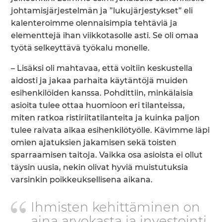
johtamisjärjestelmän ja ”lukujärjestykset” eli
kalenteroimme olennaisimpia tehtäviä ja
elementtejä ihan viikkotasolle asti. Se oli omaa
työtä selkeyttävä työkalu monelle.
– Lisäksi oli mahtavaa, että voitiin keskustella
aidosti ja jakaa parhaita käytäntöjä muiden
esihenkilöiden kanssa. Pohdittiin, minkälaisia
asioita tulee ottaa huomioon eri tilanteissa,
miten ratkoa ristiriitatilanteita ja kuinka paljon
tulee raivata aikaa esihenkilötyölle. Kävimme läpi
omien ajatuksien jakamisen sekä toisten
sparraamisen taitoja. Vaikka osa asioista ei ollut
täysin uusia, nekin olivat hyviä muistutuksia
varsinkin poikkeuksellisena aikana.
Ihmisten kehittäminen on
aina arvokasta ja investointi