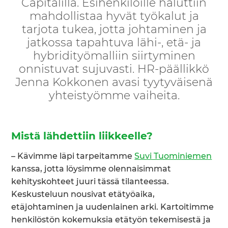
Capitalilla. Esihenkilöille haluttiin
mahdollistaa hyvät työkalut ja
tarjota tukea, jotta johtaminen ja
jatkossa tapahtuva lähi-, etä- ja
hybridityömalliin siirtyminen
onnistuvat sujuvasti. HR-päällikkö
Jenna Kokkonen avasi tyytyväisenä
yhteistyömme vaiheita.
Mistä lähdettiin liikkeelle?
– Kävimme läpi tarpeitamme
Suvi Tuominiemen
kanssa, jotta löysimme olennaisimmat
kehityskohteet juuri tässä tilanteessa.
Keskusteluun nousivat etätyöaika,
etäjohtaminen ja uudenlainen arki. Kartoitimme
henkilöstön kokemuksia etätyön tekemisestä ja