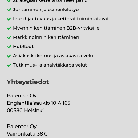
Strategian ketterä toimeenpano
Johtaminen ja esihenkilötyö
Itseohjautuvuus ja ketterät toimintatavat
Myynnin kehittäminen B2B-yrityksille
Markkinoinnin kehittäminen
HubSpot
Asiakaskokemus ja asiakaspalvelu
Tutkimus- ja analytiikkapalvelut
Yhteystiedot
Balentor Oy
Englantilaisaukio 10 A 165
00580 Helsinki
Balentor Oy
Väinönkatu 38 C