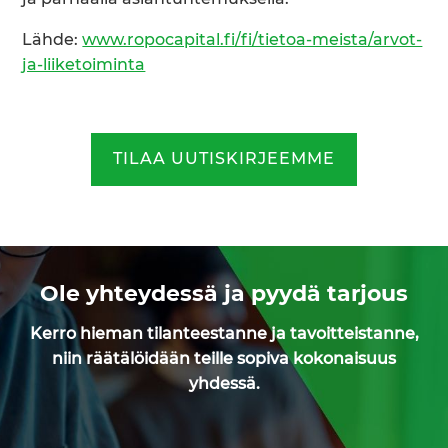
Lähde:
www.ropocapital.fi/fi/tietoa-meista/arvot-
ja-liiketoiminta
TILAA UUTISKIRJEEMME
Ole yhteydessä ja pyydä tarjous
Kerro hieman tilanteestanne ja tavoitteistanne,
niin räätälöidään teille sopiva kokonaisuus
yhdessä.