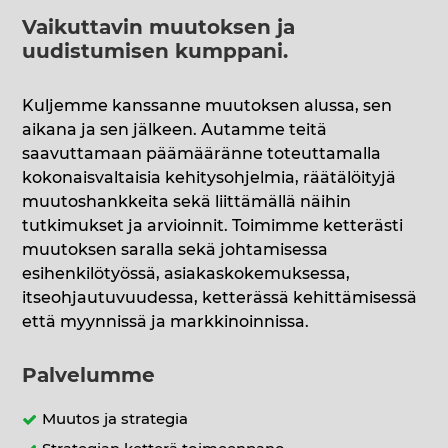
Vaikuttavin muutoksen ja
uudistumisen kumppani
.
Kuljemme kanssanne muutoksen alussa, sen
aikana ja sen jälkeen. Autamme teitä
saavuttamaan päämääränne toteuttamalla
kokonaisvaltaisia kehitysohjelmia, räätälöityjä
muutoshankkeita sekä liittämällä näihin
tutkimukset ja arvioinnit. Toimimme ketterästi
muutoksen saralla sekä johtamisessa
esihenkilötyössä, asiakaskokemuksessa,
itseohjautuvuudessa, ketterässä kehittämisessä
että myynnissä ja markkinoinnissa.
Palvelumme
Muutos ja strategia