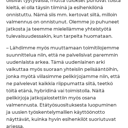
olisivat tyytyväisiä, mutta tulokset puhuvat toista
kieltä, ei olla täysin tiiminä ja esihenkilönä
onnistuttu. Nämä siis mm. kertovat siitä, milloin
valmennus on onnistunut. Olemme jo puhuneet
jatkosta ja teemme mielellämme yhteistyötä
tulevaisuudessakin, kun tarpeita huomataan.
– Lähdimme myös muuttamaan toimitilojemme
suunnittelua niin, että ne palvelisivat paremmin
uudenlaista arkea. Tämä uudenlainen arki
vaikuttaa myös suoraan yhteisiin pelisääntöihin,
jonka myötä viilasimme pelikirjojamme niin, että
ne palvelevat kaikkia riippumatta siitä, teetkö
töitä etänä, hybridinä vai toimistolla. Näitä
pelikirjoja jatkojalostettiin myös osana
valmennusta. Etätyösuosituksesta luopuminen
ja uusien työskentelymallien käyttöönotto
näyttävät, kuinka hyvin esihenkilöt suoriutuvat
arjessa.