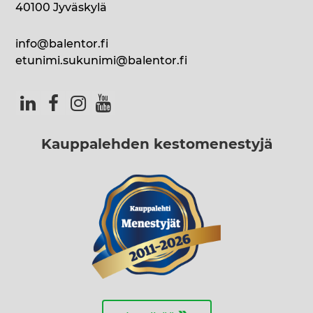
40100 Jyväskylä
info@balentor.fi
etunimi.sukunimi@balentor.fi
Kauppalehden kestomenestyjä