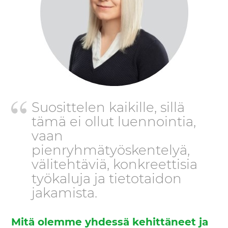
Suosittelen kaikille, sillä
tämä ei ollut luennointia,
vaan
pienryhmätyöskentelyä,
välitehtäviä, konkreettisia
työkaluja ja tietotaidon
jakamista.
Mitä olemme yhdessä kehittäneet ja