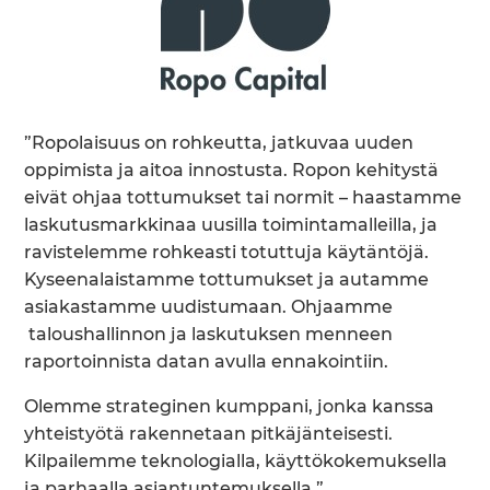
”Ropolaisuus on rohkeutta, jatkuvaa uuden
oppimista ja aitoa innostusta. Ropon kehitystä
eivät ohjaa tottumukset tai normit – haastamme
laskutusmarkkinaa uusilla toimintamalleilla, ja
ravistelemme rohkeasti totuttuja käytäntöjä.
Kyseenalaistamme tottumukset ja autamme
asiakastamme uudistumaan. Ohjaamme
taloushallinnon ja laskutuksen menneen
raportoinnista datan avulla ennakointiin.
Olemme strateginen kumppani, jonka kanssa
yhteistyötä rakennetaan pitkäjänteisesti.
Kilpailemme teknologialla, käyttökokemuksella
ja parhaalla asiantuntemuksella.”