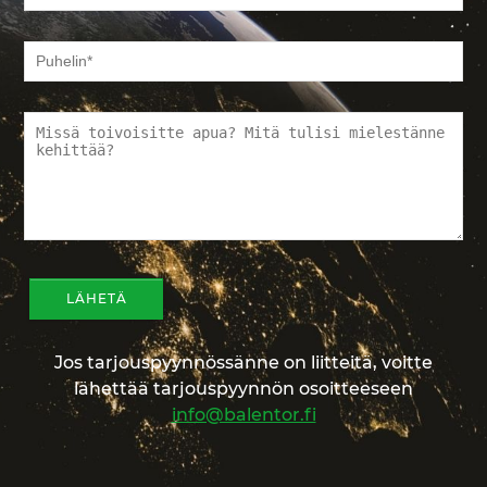
Jos tarjouspyynnössänne on liitteitä, voitte
lähettää tarjouspyynnön osoitteeseen
info@balentor.fi