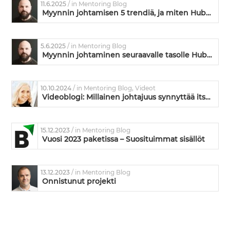
11.6.2025
/ in Mentoring Blog
Myynnin johtamisen 5 trendiä, ja miten HubSpot vastaa niihin
5.6.2025
/ in Mentoring Blog
Myynnin johtaminen seuraavalle tasolle HubSpotin avulla
10.10.2024
/ in Mentoring Blog, Videot
Videoblogi: Millainen johtajuus synnyttää itseohjautuvuutta ja vastuunottoa?
15.12.2023
/ in Mentoring Blog
Vuosi 2023 paketissa – Suosituimmat sisällöt
13.12.2023
/ in Mentoring Blog
Onnistunut projekti