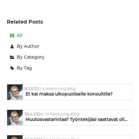
Related Posts
All
By Author
By Category
By Tag
8.1.2025
/ in Mentoring Blog
Et kai maksa ulkopuoliselle konsultille?
30.4.2024
/ in Mentoring Blog
Muutosvastarintaa? Työntekijäsi saattavat olla oikeassa