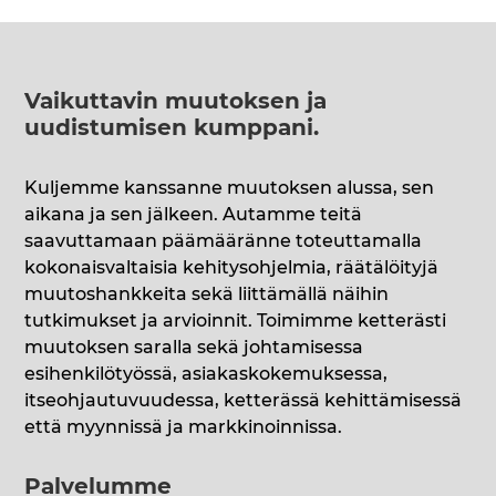
Vaikuttavin muutoksen ja
uudistumisen kumppani
.
Kuljemme kanssanne muutoksen alussa, sen
aikana ja sen jälkeen. Autamme teitä
saavuttamaan päämääränne toteuttamalla
kokonaisvaltaisia kehitysohjelmia, räätälöityjä
muutoshankkeita sekä liittämällä näihin
tutkimukset ja arvioinnit. Toimimme ketterästi
muutoksen saralla sekä johtamisessa
esihenkilötyössä, asiakaskokemuksessa,
itseohjautuvuudessa, ketterässä kehittämisessä
että myynnissä ja markkinoinnissa.
Palvelumme