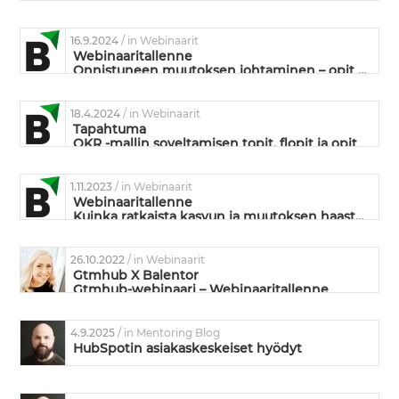
Mikä siinä muutoksessa on niin vaikeaa?
16.9.2024
/ in Webinaarit
Webinaaritallenne
Onnistuneen muutoksen johtaminen – opit yritysmaailmasta ja urheilusta
18.4.2024
/ in Webinaarit
Tapahtuma
OKR -mallin soveltamisen topit, flopit ja opit
1.11.2023
/ in Webinaarit
Webinaaritallenne
Kuinka ratkaista kasvun ja muutoksen haasteet OKR-mallin avulla?
26.10.2022
/ in Webinaarit
Gtmhub X Balentor
Gtmhub-webinaari – Webinaaritallenne
4.9.2025
/ in Mentoring Blog
HubSpotin asiakaskeskeiset hyödyt