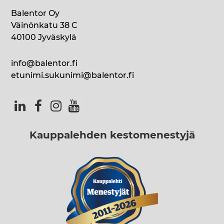
Balentor Oy
Väinönkatu 38 C
40100 Jyväskylä
info@balentor.fi
etunimi.sukunimi@balentor.fi
Kauppalehden kestomenestyjä