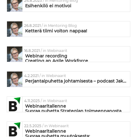
24.8.2023
/ in Mentoring Blog
Esihenkilö ei motivoi
26.8.2021
/ in Mentoring Blog
Ketterä tiimi voiton nappaa!
16.8.2021
/ in Webinaarit
Webinar recording
Creating an Agile Workforce
4.2.2021
/ in Webinaarit
Perjantaipuhetta johtamisesta – podcast Jakso 4: Johtaminen ja viestintä – ei yhtä ilman toista?
4.11.2025
/ in Webinaarit
Webinaaritallenne
Suoraa puhetta Strategian toimeenpanosta
22.5.2025
/ in Webinaarit
Webinaaritallenne
Suoraa puhetta muutoksesta: