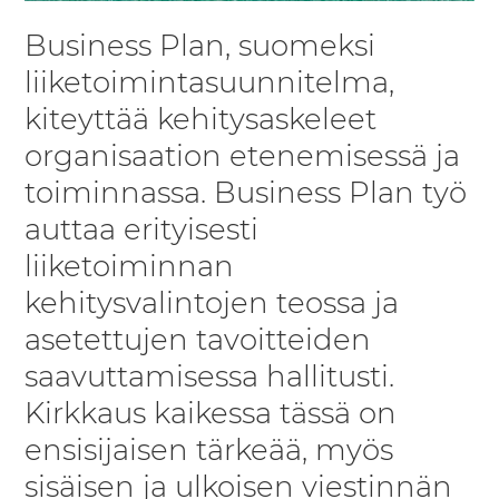
Business Plan, suomeksi
liiketoimintasuunnitelma,
kiteyttää kehitysaskeleet
organisaation etenemisessä ja
toiminnassa. Business Plan työ
auttaa erityisesti
liiketoiminnan
kehitysvalintojen teossa ja
asetettujen tavoitteiden
saavuttamisessa hallitusti.
Kirkkaus kaikessa tässä on
ensisijaisen tärkeää, myös
sisäisen ja ulkoisen viestinnän