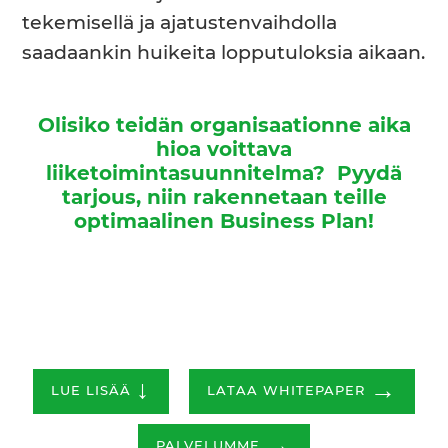
tekemisellä ja ajatustenvaihdolla
saadaankin huikeita lopputuloksia aikaan.
Olisiko teidän organisaationne aika
hioa voittava
liiketoimintasuunnitelma? Pyydä
tarjous, niin rakennetaan teille
optimaalinen Business Plan!
↓
→
LUE LISÄÄ
LATAA WHITEPAPER
→
PALVELUMME