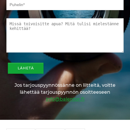
Jos tarjouspyynnössänne on liitteitä, voitte
lähettää tarjouspyynnön osoitteeseen
info@balentor.fi