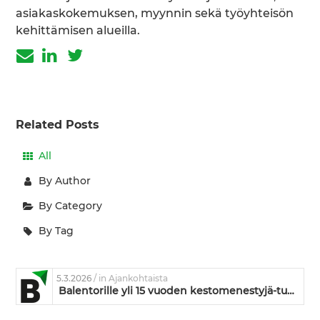
asiakaskokemuksen, myynnin sekä työyhteisön
kehittämisen alueilla.
Related Posts
All
By Author
By Category
By Tag
5.3.2026
/ in Ajankohtaista
Balentorille yli 15 vuoden kestomenestyjä-tunnustus