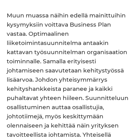
Muun muassa näihin edellä mainittuihin
kysymyksiin voittava Business Plan
vastaa. Optimaalinen
liiketoimintasuunnitelma antaakin
kattavan työsuunnitelman organisaation
toiminnalle. Samalla erityisesti
johtamiseen saavutetaan kehitystyössä
lisäarvoa. Johdon yhteisymmärrys
kehityshankkeista paranee ja kaikki
puhaltavat yhteen hiileen. Suunnitteluun
osallistuminen auttaa osallistujia,
johtotiimejä, myös keskittymään
olennaiseen ja kehittää näin yrityksen
tavoitteellista johtamista. Yhteisellä