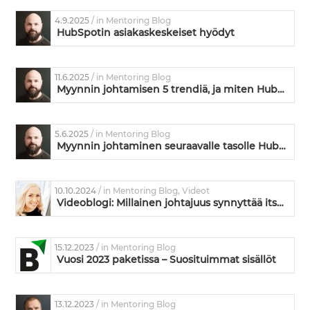
4.9.2025
/ in Mentoring Blog
HubSpotin asiakaskeskeiset hyödyt
11.6.2025
/ in Mentoring Blog
Myynnin johtamisen 5 trendiä, ja miten HubSpot vastaa niihin
5.6.2025
/ in Mentoring Blog
Myynnin johtaminen seuraavalle tasolle HubSpotin avulla
10.10.2024
/ in Mentoring Blog, Videot
Videoblogi: Millainen johtajuus synnyttää itseohjautuvuutta ja vastuunottoa?
15.12.2023
/ in Mentoring Blog
Vuosi 2023 paketissa – Suosituimmat sisällöt
13.12.2023
/ in Mentoring Blog