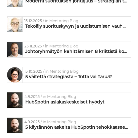
Moderni suorituksen johtajuus – Strategian toimeenpanoa ja kyvykkyyden kehittämistä
15.12.2025
/ in Mentoring Blog
Tekoäly suorituskyvyn ja uudistumisen vauhdittajana
25.11.2025
/ in Mentoring Blog
Johtoryhmätyön kehittämisen 8 kriittistä kohtaa – missä kunnossa on teidän johtoryhmänne?
15.10.2025
/ in Mentoring Blog
5 väitettä strategiasta – Totta vai Tarua?
4.9.2025
/ in Mentoring Blog
HubSpotin asiakaskeskeiset hyödyt
4.9.2025
/ in Mentoring Blog
5 käytännön askelta HubSpotin tehokkaaseen käyttöönottoon