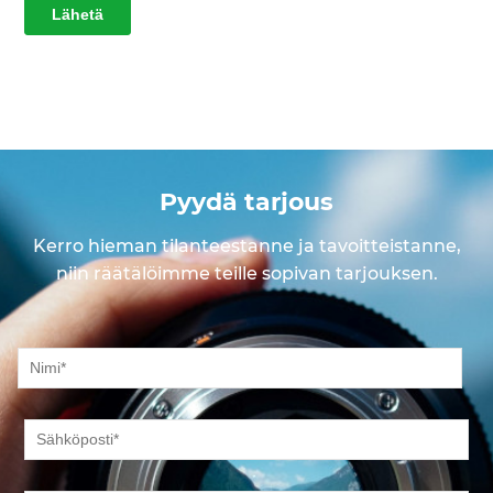
Pyydä tarjous
Kerro hieman tilanteestanne ja tavoitteistanne,
niin räätälöimme teille sopivan tarjouksen.