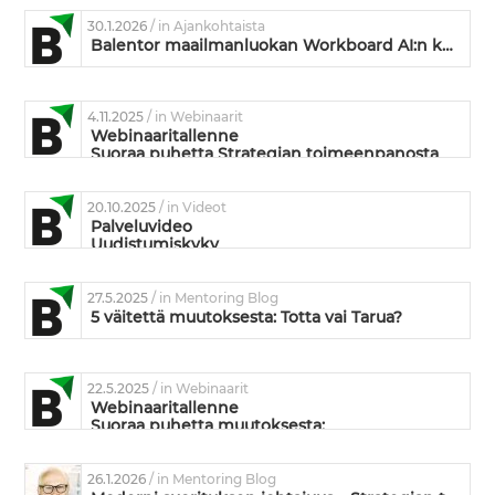
30.1.2026
/ in Ajankohtaista
Balentor maailmanluokan Workboard AI:n kumppaniksi
4.11.2025
/ in Webinaarit
Webinaaritallenne
Suoraa puhetta Strategian toimeenpanosta
20.10.2025
/ in Videot
Palveluvideo
Uudistumiskyky
27.5.2025
/ in Mentoring Blog
5 väitettä muutoksesta: Totta vai Tarua?
22.5.2025
/ in Webinaarit
Webinaaritallenne
Suoraa puhetta muutoksesta:
Mikä siinä muutoksessa on niin vaikeaa?
26.1.2026
/ in Mentoring Blog