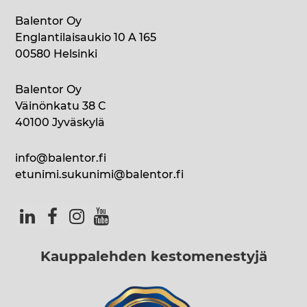
Balentor Oy
Englantilaisaukio 10 A 165
00580 Helsinki
Balentor Oy
Väinönkatu 38 C
40100 Jyväskylä
info@balentor.fi
etunimi.sukunimi@balentor.fi
Kauppalehden kestomenestyjä