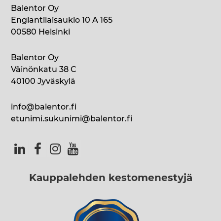
Balentor Oy
Englantilaisaukio 10 A 165
00580 Helsinki
Balentor Oy
Väinönkatu 38 C
40100 Jyväskylä
info@balentor.fi
etunimi.sukunimi@balentor.fi
Kauppalehden kestomenestyjä