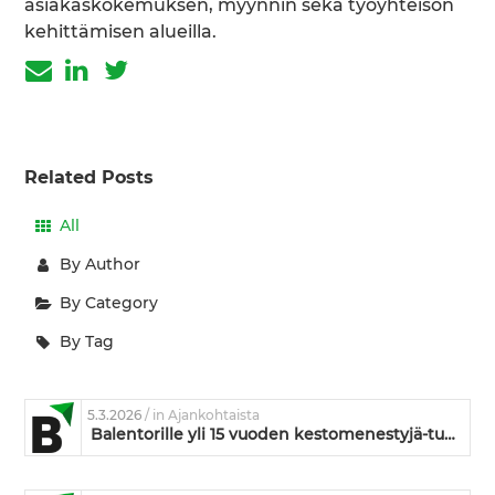
asiakaskokemuksen, myynnin sekä työyhteisön
kehittämisen alueilla.
Related Posts
All
By Author
By Category
By Tag
5.3.2026
/ in Ajankohtaista
Balentorille yli 15 vuoden kestomenestyjä-tunnustus