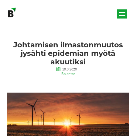
Johtamisen ilmastonmuutos
jysähti epidemian myötä
akuutiksi
19.3.2020
Balentor