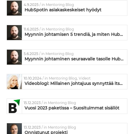
4.9.2025
/ in Mentoring Blog
HubSpotin asiakaskeskeiset hyödyt
11.6.2025
/ in Mentoring Blog
Myynnin johtamisen 5 trendiä, ja miten HubSpot vastaa niihin
5.6.2025
/ in Mentoring Blog
Myynnin johtaminen seuraavalle tasolle HubSpotin avulla
10.10.2024
/ in Mentoring Blog, Videot
Videoblogi: Millainen johtajuus synnyttää itseohjautuvuutta ja vastuunottoa?
15.12.2023
/ in Mentoring Blog
Vuosi 2023 paketissa – Suosituimmat sisällöt
13.12.2023
/ in Mentoring Blog
Onnistunut projekti