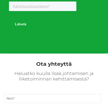
Ota yhteyttä
Haluatko kuulla lisää johtamisen ja
liiketoiminnan kehittämisestä?