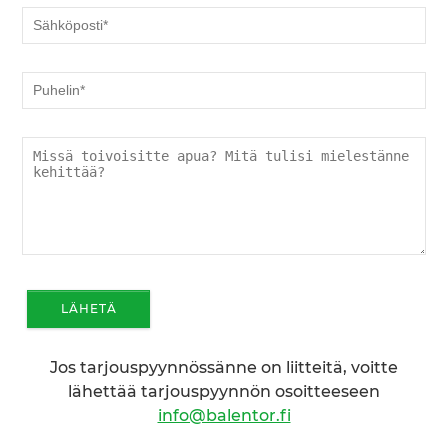
Jos tarjouspyynnössänne on liitteitä, voitte
lähettää tarjouspyynnön osoitteeseen
info@balentor.fi