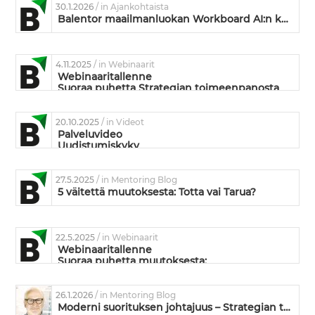
30.1.2026
/ in Ajankohtaista
Balentor maailmanluokan Workboard AI:n kumppaniksi
4.11.2025
/ in Webinaarit
Webinaaritallenne
Suoraa puhetta Strategian toimeenpanosta
20.10.2025
/ in Videot
Palveluvideo
Uudistumiskyky
27.5.2025
/ in Mentoring Blog
5 väitettä muutoksesta: Totta vai Tarua?
22.5.2025
/ in Webinaarit
Webinaaritallenne
Suoraa puhetta muutoksesta:
Mikä siinä muutoksessa on niin vaikeaa?
26.1.2026
/ in Mentoring Blog
Moderni suorituksen johtajuus – Strategian toimeenpanoa ja kyvykkyyden kehittämistä