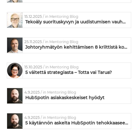
15.12.2025
/ in Mentoring Blog
Tekoäly suorituskyvyn ja uudistumisen vauhdittajana
25.11.2025
/ in Mentoring Blog
Johtoryhmätyön kehittämisen 8 kriittistä kohtaa – missä kunnossa on teidän johtoryhmänne?
15.10.2025
/ in Mentoring Blog
5 väitettä strategiasta – Totta vai Tarua?
4.9.2025
/ in Mentoring Blog
HubSpotin asiakaskeskeiset hyödyt
4.9.2025
/ in Mentoring Blog
5 käytännön askelta HubSpotin tehokkaaseen käyttöönottoon