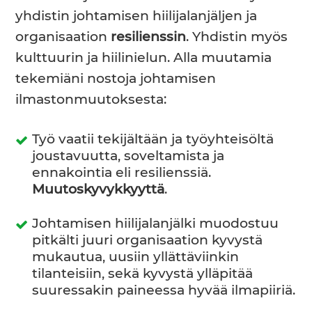
yhdistin johtamisen hiilijalanjäljen ja
organisaation
resilienssin
. Yhdistin myös
kulttuurin ja hiilinielun. Alla muutamia
tekemiäni nostoja johtamisen
ilmastonmuutoksesta:
Työ vaatii tekijältään ja työyhteisöltä
joustavuutta, soveltamista ja
ennakointia eli resilienssiä.
Muutoskyvykkyyttä
.
Johtamisen hiilijalanjälki muodostuu
pitkälti juuri organisaation kyvystä
mukautua, uusiin yllättäviinkin
tilanteisiin, sekä kyvystä ylläpitää
suuressakin paineessa hyvää ilmapiiriä.