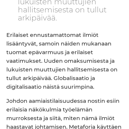
lukuisten muuttujien
hallitsemisesta on tullut
arkipäivää.
Erilaiset ennustamattomat ilmiöt
lisääntyvät, samoin näiden mukanaan
tuomat epävarmuus ja erilaiset
vaatimukset. Uuden omaksumisesta ja
lukuisten muuttujien hallitsemisesta on
tullut arkipäivää. Globalisaatio ja
digitalisaatio näistä suurimpina.
Johdon aamiaistilaisuudessa nostin esiin
erilaisia näkökulmia työelämän
murroksesta ja siitä, miten nämä ilmiöt
haastavat johtamisen. Metaforia käyttäen