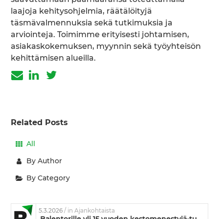
laajoja kehitysohjelmia, räätälöityjä
täsmävalmennuksia sekä tutkimuksia ja
arviointeja. Toimimme erityisesti johtamisen,
asiakaskokemuksen, myynnin sekä työyhteisön
kehittämisen alueilla.
Related Posts
All
By Author
By Category
5.3.2026
/ in Ajankohtaista