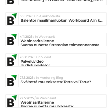
Balentorille yli 15 vuoden kestomenestyjä-tunnustus
30.1.2026
/ in Ajankohtaista
Balentor maailmanluokan Workboard AI:n kumppaniksi
4.11.2025
/ in Webinaarit
Webinaaritallenne
Suoraa puhetta Strategian toimeenpanosta
20.10.2025
/ in Videot
Palveluvideo
Uudistumiskyky
27.5.2025
/ in Mentoring Blog
5 väitettä muutoksesta: Totta vai Tarua?
22.5.2025
/ in Webinaarit
Webinaaritallenne
Suoraa puhetta muutoksesta:
Mikä siinä muutoksessa on niin vaikeaa?