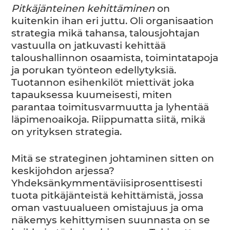
Pitkäjänteinen kehittäminen
on
kuitenkin ihan eri juttu. Oli organisaation
strategia mikä tahansa, talousjohtajan
vastuulla on jatkuvasti kehittää
taloushallinnon osaamista, toimintatapoja
ja porukan työnteon edellytyksiä.
Tuotannon esihenkilöt miettivät joka
tapauksessa kuumeisesti, miten
parantaa toimitusvarmuutta ja lyhentää
läpimenoaikoja. Riippumatta siitä, mikä
on yrityksen strategia.
Mitä se strateginen johtaminen sitten on
keskijohdon arjessa?
Yhdeksänkymmentäviisiprosenttisesti
tuota pitkäjänteistä kehittämistä, jossa
oman vastuualueen omistajuus ja oma
näkemys kehittymisen suunnasta on se