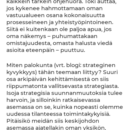
kaikkein tärkein ohjenuora. Toki auttaa,
jos kykenee hahmottamaan oman
vastuualueen osana kokonaisuutta
prosesseineen ja yhteistyöpintoineen.
Siitä ei kuitenkaan ole paljoa apua, jos
oma näkemys – puhumattakaan
omistajuudesta, omasta halusta viedä
asioita eteenpäin – puuttuu.
Miten palokunta (vrt. blogi: strateginen
kyvykkyys) tähän teemaan liittyy? Suuri
osa arkipäivän kehittämisestä on siis
riippumatonta vallitsevasta strategiasta.
Isoja strategisia suunnanmuutoksia tulee
harvoin, ja silloinkin ratkaisevassa
asemassa on se, kuinka nopeasti olemme
uudessa tilanteessa toimintakykyisiä.
Pitäisikö meidän siis keskijohdon
asemassa ajatellakin oman yksikön,