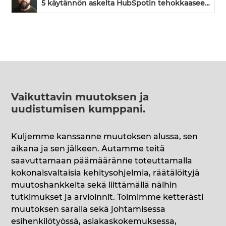
5 käytännön askelta HubSpotin tehokkaaseen käyttöönottoon
Vaikuttavin muutoksen ja
uudistumisen kumppani
.
Kuljemme kanssanne muutoksen alussa, sen
aikana ja sen jälkeen. Autamme teitä
saavuttamaan päämääränne toteuttamalla
kokonaisvaltaisia kehitysohjelmia, räätälöityjä
muutoshankkeita sekä liittämällä näihin
tutkimukset ja arvioinnit. Toimimme ketterästi
muutoksen saralla sekä johtamisessa
esihenkilötyössä, asiakaskokemuksessa,