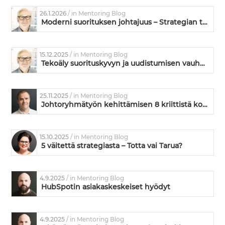
26.1.2026
/ in Mentoring Blog
Moderni suorituksen johtajuus – Strategian toimeenpanoa ja kyvykkyyden kehittämistä
15.12.2025
/ in Mentoring Blog
Tekoäly suorituskyvyn ja uudistumisen vauhdittajana
25.11.2025
/ in Mentoring Blog
Johtoryhmätyön kehittämisen 8 kriittistä kohtaa – missä kunnossa on teidän johtoryhmänne?
15.10.2025
/ in Mentoring Blog
5 väitettä strategiasta – Totta vai Tarua?
4.9.2025
/ in Mentoring Blog
HubSpotin asiakaskeskeiset hyödyt
4.9.2025
/ in Mentoring Blog