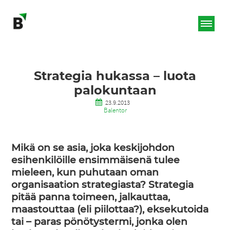
Strategia hukassa – luota
palokuntaan
23.9.2013
Balentor
Mikä on se asia, joka keskijohdon
esihenkilöille ensimmäisenä tulee
mieleen, kun puhutaan oman
organisaation strategiasta? Strategia
pitää panna toimeen, jalkauttaa,
maastouttaa (eli piilottaa?), eksekutoida
tai – paras pönötystermi, jonka olen