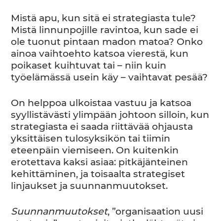
Mistä apu, kun sitä ei strategiasta tule?
Mistä linnunpojille ravintoa, kun sade ei
ole tuonut pintaan madon matoa? Onko
ainoa vaihtoehto katsoa vierestä, kun
poikaset kuihtuvat tai – niin kuin
työelämässä usein käy – vaihtavat pesää?
On helppoa ulkoistaa vastuu ja katsoa
syyllistävästi ylimpään johtoon silloin, kun
strategiasta ei saada riittävää ohjausta
yksittäisen tulosyksikön tai tiimin
eteenpäin viemiseen. On kuitenkin
erotettava kaksi asiaa: pitkäjänteinen
kehittäminen, ja toisaalta strategiset
linjaukset ja suunnanmuutokset.
Suunnanmuutokset
, ”organisaation uusi