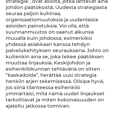
strategia”, ovat asioita, jotka lähtevät aina
johdon päätöksistä. Uudesta strategiasta
seuraa paljon kuhinaa,
organisaatiomuutoksia ja uudenlaisia
asioiden painotuksia. Voi olla, että
suunnanmuutos on saanut alkunsa
muualla kuin johdossa, esimerkiksi
yhdessä asiakkaan kanssa tehdyn
palvelukehityksen seurauksena. Johto on
kuitenkin aina se, joka tekee päätöksen
muuttaa linjauksia. Keskijohdon ja
esihenkilökunnan tehtävänä on sitten
”kaskadoida”, herättää uusi strategia
henkiin arjen tekemisessä. Olisipa hyvä,
jos siinä tilanteessa esihenkilö
ymmärtäisi, mitä nämä uudet linjaukset
tarkoittavat ja miten kokonaisuuden on
ajateltu jatkossa toimivan.