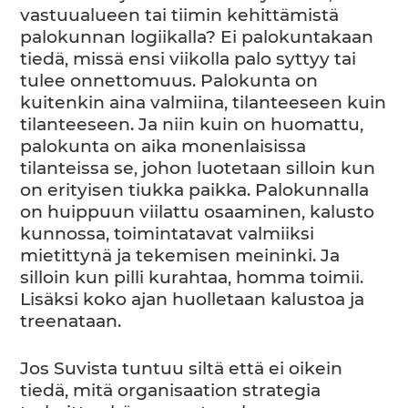
vastuualueen tai tiimin kehittämistä
palokunnan logiikalla? Ei palokuntakaan
tiedä, missä ensi viikolla palo syttyy tai
tulee onnettomuus. Palokunta on
kuitenkin aina valmiina, tilanteeseen kuin
tilanteeseen. Ja niin kuin on huomattu,
palokunta on aika monenlaisissa
tilanteissa se, johon luotetaan silloin kun
on erityisen tiukka paikka. Palokunnalla
on huippuun viilattu osaaminen, kalusto
kunnossa, toimintatavat valmiiksi
mietittynä ja tekemisen meininki. Ja
silloin kun pilli kurahtaa, homma toimii.
Lisäksi koko ajan huolletaan kalustoa ja
treenataan.
Jos Suvista tuntuu siltä että ei oikein
tiedä, mitä organisaation strategia