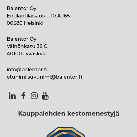
Balentor Oy
Englantilaisaukio 10 A 165
00580 Helsinki
Balentor Oy
Väinönkatu 38 C
40100 Jyväskylä
info@balentor.fi
etunimi.sukunimi@balentor.fi
Kauppalehden kestomenestyjä