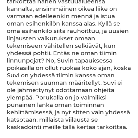
tarkoittaa hänen vastuualueensa
kannalta, ensimmäinen oikea liike on
varmaan edelleenkin mennä ja istua
oman esihenkilön kanssa alas. Kyllä se
oma esihenkilö siitä rauhoittuu, ja uusien
linjausten vaikutukset omaan
tekemiseen vähitellen selkiävät, kun
yhdessä pohtii. Entäs ne oman tiimin
linnunpojat? No, Suvin tapauksessa
poikasilla on ollut ruokaa koko ajan, koska
Suvi on yhdessä tiimin kanssa oman
tekemisen suunnan määritellyt. Suvi ei
ole jähmettynyt odottamaan ohjeita
ylempää. Porukalla on jo valmiiksi
punainen lanka oman toiminnan
kehittämisessä, ja nyt sitten vain yhdessä
katsotaan, millaista viilausta se
kaskadointi meille tällä kertaa tarkoittaa.