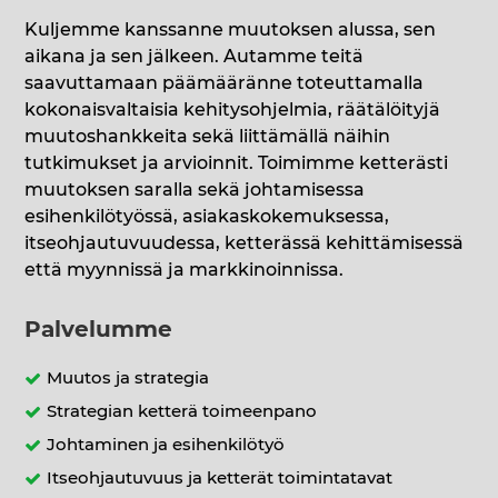
Kuljemme kanssanne muutoksen alussa, sen
aikana ja sen jälkeen. Autamme teitä
saavuttamaan päämääränne toteuttamalla
kokonaisvaltaisia kehitysohjelmia, räätälöityjä
muutoshankkeita sekä liittämällä näihin
tutkimukset ja arvioinnit. Toimimme ketterästi
muutoksen saralla sekä johtamisessa
esihenkilötyössä, asiakaskokemuksessa,
itseohjautuvuudessa, ketterässä kehittämisessä
että myynnissä ja markkinoinnissa.
Palvelumme
Muutos ja strategia
Strategian ketterä toimeenpano
Johtaminen ja esihenkilötyö
Itseohjautuvuus ja ketterät toimintatavat