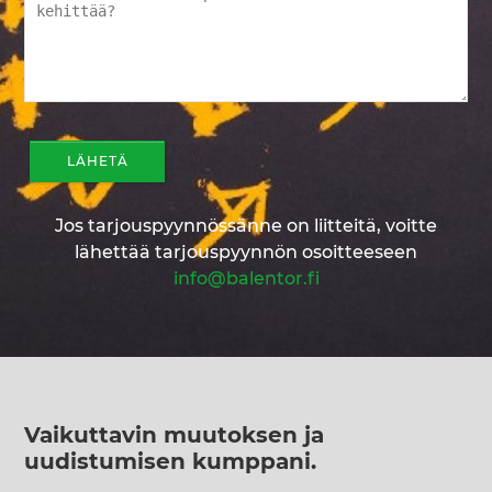
Jos tarjouspyynnössänne on liitteitä, voitte
lähettää tarjouspyynnön osoitteeseen
info@balentor.fi
Vaikuttavin muutoksen ja
uudistumisen kumppani
.