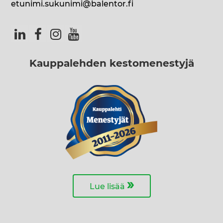
etunimi.sukunimi@balentor.fi
Kauppalehden kestomenestyjä
»
Lue lisää