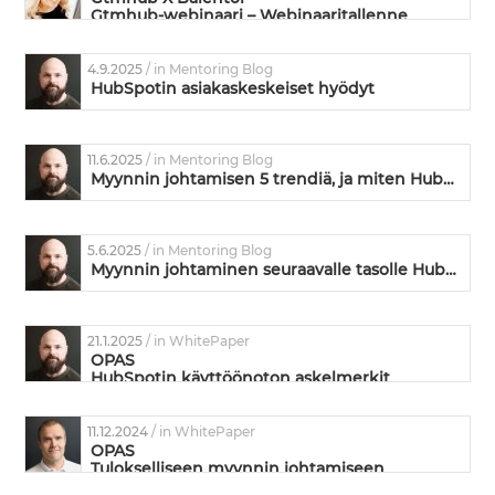
Gtmhub-webinaari – Webinaaritallenne
4.9.2025
/ in Mentoring Blog
HubSpotin asiakaskeskeiset hyödyt
11.6.2025
/ in Mentoring Blog
Myynnin johtamisen 5 trendiä, ja miten HubSpot vastaa niihin
5.6.2025
/ in Mentoring Blog
Myynnin johtaminen seuraavalle tasolle HubSpotin avulla
21.1.2025
/ in WhitePaper
OPAS
HubSpotin käyttöönoton askelmerkit
liiketoiminnan kehittämisen näkökulmasta
11.12.2024
/ in WhitePaper
OPAS
Tulokselliseen myynnin johtamiseen