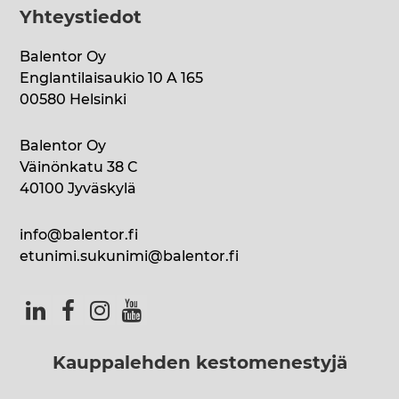
Yhteystiedot
Balentor Oy
Englantilaisaukio 10 A 165
00580 Helsinki
Balentor Oy
Väinönkatu 38 C
40100 Jyväskylä
info@balentor.fi
etunimi.sukunimi@balentor.fi
Kauppalehden kestomenestyjä