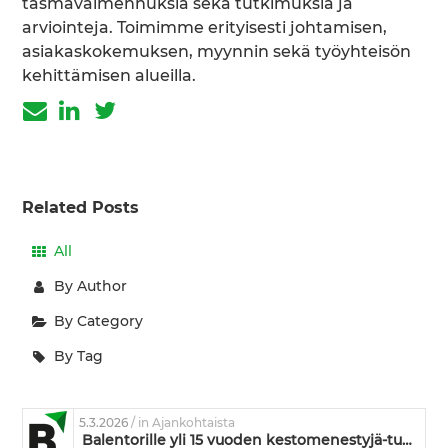
täsmävalmennuksia sekä tutkimuksia ja
arviointeja. Toimimme erityisesti johtamisen,
asiakaskokemuksen, myynnin sekä työyhteisön
kehittämisen alueilla.
Related Posts
All
By Author
By Category
By Tag
5.3.2026
/ in Ajankohtaista
Balentorille yli 15 vuoden kestomenestyjä-tunnustus