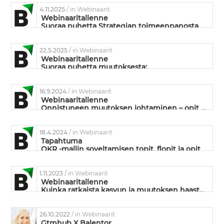
4.11.2025
/ in Webinaarit
Webinaaritallenne
Suoraa puhetta Strategian toimeenpanosta
22.5.2025
/ in Webinaarit
Webinaaritallenne
Suoraa puhetta muutoksesta:
Mikä siinä muutoksessa on niin vaikeaa?
16.9.2024
/ in Webinaarit
Webinaaritallenne
Onnistuneen muutoksen johtaminen – opit yritysmaailmasta ja urheilusta
18.4.2024
/ in Webinaarit
Tapahtuma
OKR -mallin soveltamisen topit, flopit ja opit
1.11.2023
/ in Webinaarit
Webinaaritallenne
Kuinka ratkaista kasvun ja muutoksen haasteet OKR-mallin avulla?
26.10.2022
/ in Webinaarit
Gtmhub X Balentor