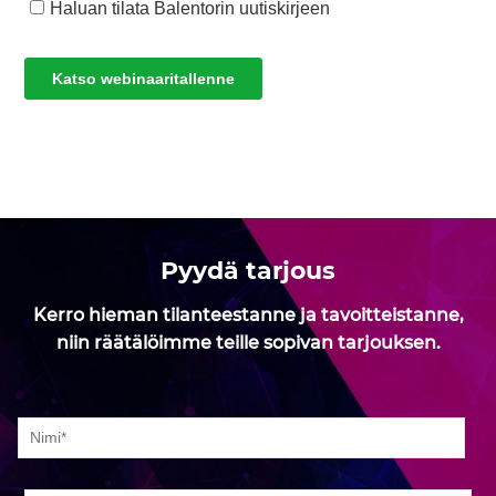
Pyydä tarjous
Kerro hieman tilanteestanne ja tavoitteistanne,
niin räätälöimme teille sopivan tarjouksen.