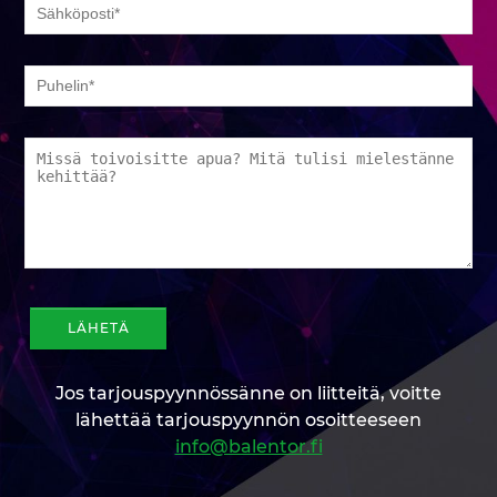
Jos tarjouspyynnössänne on liitteitä, voitte
lähettää tarjouspyynnön osoitteeseen
info@balentor.fi