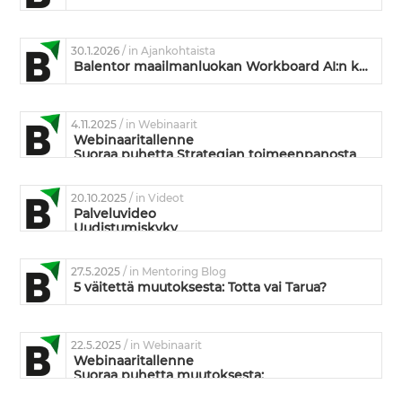
30.1.2026
/ in Ajankohtaista
Balentor maailmanluokan Workboard AI:n kumppaniksi
4.11.2025
/ in Webinaarit
Webinaaritallenne
Suoraa puhetta Strategian toimeenpanosta
20.10.2025
/ in Videot
Palveluvideo
Uudistumiskyky
27.5.2025
/ in Mentoring Blog
5 väitettä muutoksesta: Totta vai Tarua?
22.5.2025
/ in Webinaarit
Webinaaritallenne
Suoraa puhetta muutoksesta:
Mikä siinä muutoksessa on niin vaikeaa?