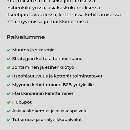
muutoksen saralla sekä johtamisessa
esihenkilötyössä, asiakaskokemuksessa,
itseohjautuvuudessa, ketterässä kehittämisessä
että myynnissä ja markkinoinnissa.
Palvelumme
Muutos ja strategia
Strategian ketterä toimeenpano
Johtaminen ja esihenkilötyö
Itseohjautuvuus ja ketterät toimintatavat
Myynnin kehittäminen B2B-yrityksille
Markkinoinnin kehittäminen
HubSpot
Asiakaskokemus ja asiakaspalvelu
Tutkimus- ja analytiikkapalvelut