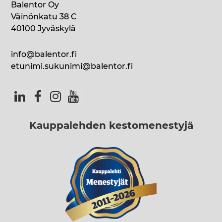
Balentor Oy
Väinönkatu 38 C
40100 Jyväskylä
info@balentor.fi
etunimi.sukunimi@balentor.fi
Kauppalehden kestomenestyjä