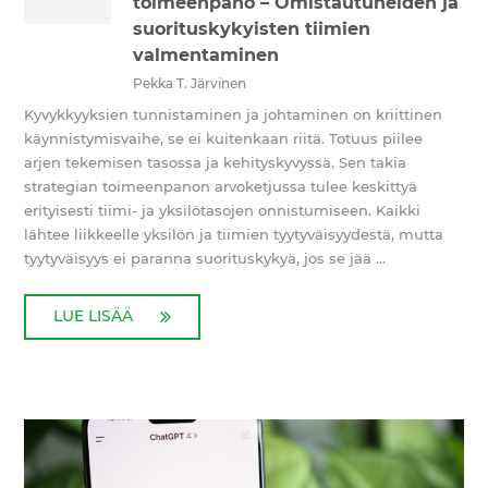
toimeenpano – Omistautuneiden ja
suorituskykyisten tiimien
valmentaminen
Pekka T. Järvinen
Kyvykkyyksien tunnistaminen ja johtaminen on kriittinen
käynnistymisvaihe, se ei kuitenkaan riitä. Totuus piilee
arjen tekemisen tasossa ja kehityskyvyssä. Sen takia
strategian toimeenpanon arvoketjussa tulee keskittyä
erityisesti tiimi- ja yksilötasojen onnistumiseen. Kaikki
lähtee liikkeelle yksilön ja tiimien tyytyväisyydestä, mutta
tyytyväisyys ei paranna suorituskykyä, jos se jää ...
LUE LISÄÄ