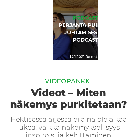
PODCAST
PERJANTAIPUHETTA
JOHTAMISESTA -
PODCAST
14.1.2021
Balentor
VIDEOPANKKI
Videot – Miten
näkemys purkitetaan?
Hektisessä arjessa ei aina ole aikaa
lukea, vaikka näkemyksellisyys
inspiroisi ja kehittäminen