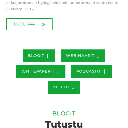
ei laajamittaisia hyötyjä vielä ole aukottomasti saatu esiin.
(Harvard, BCG, ...
LUE LISÄÄ
↓
↓
BLOGIT
WEBINAARIT
↓
↓
WHITEPAPERIT
PODCASTIT
↓
VIDEOT
BLOGIT
Tutustu