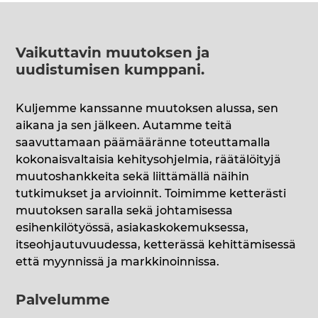
Vaikuttavin muutoksen ja
uudistumisen kumppani
.
Kuljemme kanssanne muutoksen alussa, sen
aikana ja sen jälkeen. Autamme teitä
saavuttamaan päämääränne toteuttamalla
kokonaisvaltaisia kehitysohjelmia, räätälöityjä
muutoshankkeita sekä liittämällä näihin
tutkimukset ja arvioinnit. Toimimme ketterästi
muutoksen saralla sekä johtamisessa
esihenkilötyössä, asiakaskokemuksessa,
itseohjautuvuudessa, ketterässä kehittämisessä
että myynnissä ja markkinoinnissa.
Palvelumme