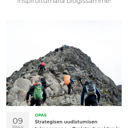
inspiroitumalla blogissamme!
OPAS
09
Strategisen uudistumisen
JOULU