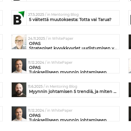
27.5.2025
/ in Mentoring Blog
5 väitettä muutoksesta: Totta vai Tarua?
24.11.2025
/ in WhitePaper
OPAS
Strategiset kyvykkyydet uudistumisen vauhdittajina
11.12.2024
/ in WhitePaper
OPAS
Tulokselliseen myynnin johtamiseen
11.6.2025
/ in Mentoring Blog
Myynnin johtamisen 5 trendiä, ja miten HubSpot vastaa niihin
11.12.2024
/ in WhitePaper
OPAS
Tulokselliseen myynnin johtamiseen