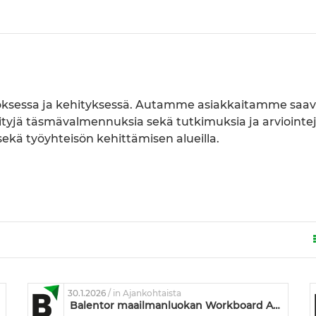
sessa ja kehityksessä. Autamme asiakkaitamme saa
öityjä täsmävalmennuksia sekä tutkimuksia ja arviointe
kä työyhteisön kehittämisen alueilla.
30.1.2026
/ in Ajankohtaista
Balentor maailmanluokan Workboard AI:n kumppaniksi