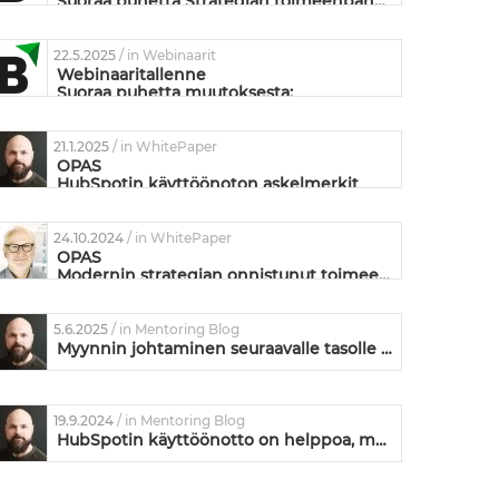
Suoraa puhetta Strategian toimeenpanosta
22.5.2025
/ in Webinaarit
Webinaaritallenne
Suoraa puhetta muutoksesta:
Mikä siinä muutoksessa on niin vaikeaa?
21.1.2025
/ in WhitePaper
OPAS
HubSpotin käyttöönoton askelmerkit
liiketoiminnan kehittämisen näkökulmasta
24.10.2024
/ in WhitePaper
OPAS
Modernin strategian onnistunut toimeenpano
5.6.2025
/ in Mentoring Blog
Myynnin johtaminen seuraavalle tasolle HubSpotin avulla
19.9.2024
/ in Mentoring Blog
HubSpotin käyttöönotto on helppoa, muutos ei