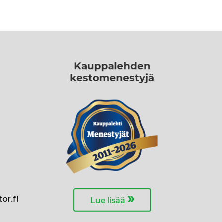
Kauppalehden
kestomenestyjä
»
or.fi
Lue lisää