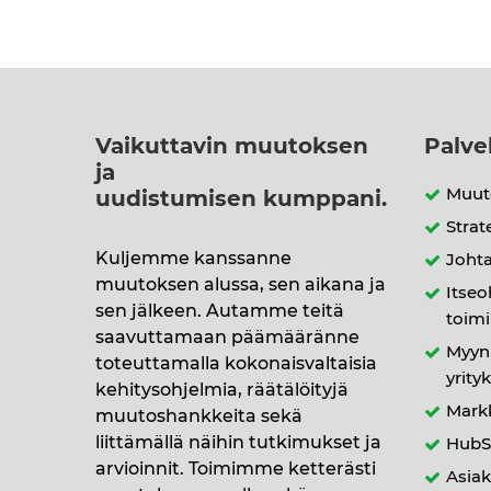
Vaikuttavin muutoksen
Palv
ja
Muuto
uudistumisen kumppani
.
Strat
Kuljemme kanssanne
Johta
muutoksen alussa, sen aikana ja
Itseo
sen jälkeen. Autamme teitä
toimi
saavuttamaan päämääränne
Myyn
toteuttamalla kokonaisvaltaisia
yrityk
kehitysohjelmia, räätälöityjä
Mark
muutoshankkeita sekä
liittämällä näihin tutkimukset ja
HubS
arvioinnit. Toimimme ketterästi
Asia