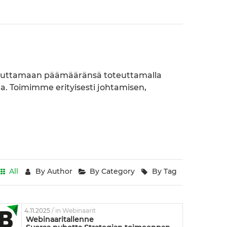
vuttamaan päämääränsä toteuttamalla
ja. Toimimme erityisesti johtamisen,
All
By Author
By Category
By Tag
4.11.2025
/ in Webinaarit
Webinaaritallenne