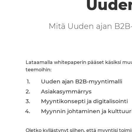
Uuden
Mitä Uuden ajan B2B-
Lataamalla whitepaperin pääset käsiksi muu
teemoihin:
Uuden ajan B2B-myyntimalli
Asiakasymmärrys
Myyntikonsepti ja digitalisointi
Myynnin johtaminen ja kulttuur
Oletko kyllästynyt siihen, että myyntisi toimi