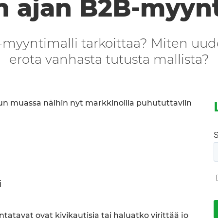
 ajan B2B-myynt
myyntimalli tarkoittaa? Miten uude
erota vanhasta tutusta mallista?
n muassa näihin nyt markkinoilla puhututtaviin
i
ntatavat ovat kivikautisia tai haluatko virittää jo