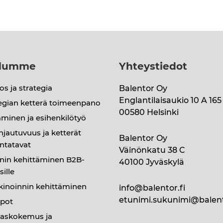
elumme
Yhteystiedot
s ja strategia
Balentor Oy
Englantilaisaukio 10 A 165
egian ketterä toimeenpano
00580 Helsinki
minen ja esihenkilötyö
hjautuvuus ja ketterät
Balentor Oy
ntatavat
Väinönkatu 38 C
nin kehittäminen B2B-
40100 Jyväskylä
sille
kinoinnin kehittäminen
info@balentor.fi
etunimi.sukunimi@balent
pot
kaskokemus ja