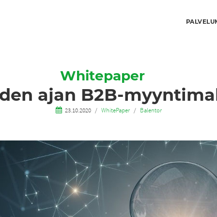
PALVELU
Whitepaper
den ajan B2B-myyntimal
23.10.2020
WhitePaper
Balentor