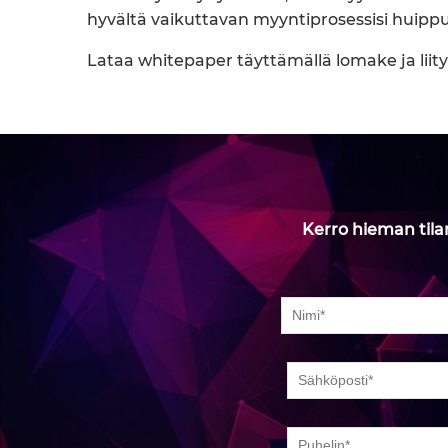
hyvältä vaikuttavan myyntiprosessisi huip
Lataa whitepaper täyttämällä lomake ja liit
Kerro hieman tila