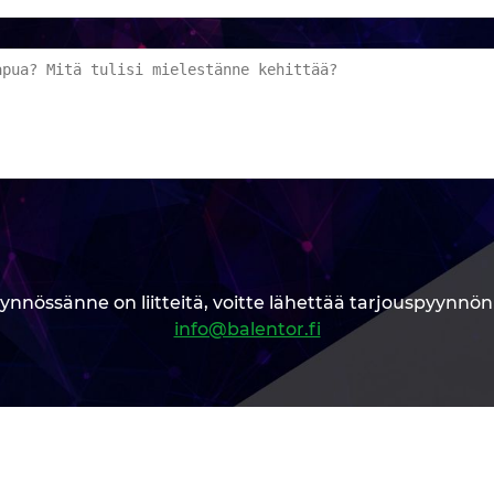
ynnössänne on liitteitä, voitte lähettää tarjouspyynnö
info@balentor.fi