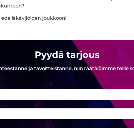
pukuntoon?
y edelläkävijöiden joukkoon!
Pyydä tarjous
nteestanne ja tavoitteistanne, niin räätälöimme teille s