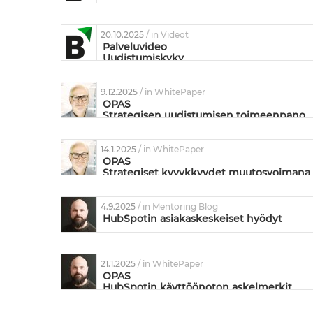
20.10.2025
/ in Videot
Palveluvideo
Uudistumiskyky
9.12.2025
/ in WhitePaper
OPAS
Strategisen uudistumisen toimeenpano – Omistautuneiden ja suorituskykyisten tiimien valmentaminen
14.1.2025
/ in WhitePaper
OPAS
Strategiset kyvykkyydet muutosvoimana
4.9.2025
/ in Mentoring Blog
HubSpotin asiakaskeskeiset hyödyt
21.1.2025
/ in WhitePaper
OPAS
HubSpotin käyttöönoton askelmerkit
liiketoiminnan kehittämisen näkökulmasta