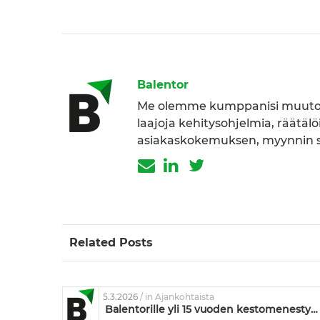
Balentor
Me olemme kumppanisi muutok
laajoja kehitysohjelmia, räätäl
asiakaskokemuksen, myynnin se
Related Posts
5.3.2026
/ in Ajankohtaista
Balentorille yli 15 vuoden kestomenestyjä-tunnustus