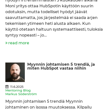
hyödyn irti ensimmäisten 3 kuukauden aikana
Moni yritys ottaa HubSpotin käyttöön suurin
odotuksin, mutta todelliset hyödyt jäävät
saavuttamatta, jos järjestelmää ei saada arjen
tekemisen ytimeen heti alusta alkaen. Kun
käyttö otetaan haltuun systemaattisesti, tuloksia
syntyy nopeasti – jo…
read more
Myynnin johtamisen 5 trendiä, ja
miten HubSpot vastaa niihin
11.6.2025
Mentoring Blog
Markus Söderström
Myynnin johtamisen 5 trendiä Myynnin
johtaminen on isossa muutoksessa. Kilpailu