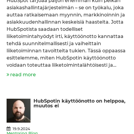
HubSpot tarjoaa paljon enemmän kuin pelkän
asiakashallintajärjestelmän – se on työkalu, joka
auttaa ratkaisemaan myynnin, markkinoinnin ja
asiakkuudenhallinnan keskeisiä haasteita. Jotta
HubSpotista saadaan todelliset
liiketoimintahyödyt irti, käyttöönotto kannattaa
tehdä suunnitelmallisesti ja vaiheittain
liiketoiminnan tavoitteita tukien. Tässä oppaassa
esittelemme, miten HubSpotin käyttöönotto
voidaan toteuttaa liiketoimintalähtöisesti ja…
read more
HubSpotin käyttöönotto on helppoa,
muutos ei
19.9.2024
Mentoring Blog