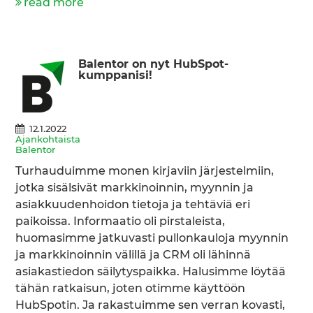
read more
Balentor on nyt HubSpot-
kumppanisi!
12.1.2022
Ajankohtaista
Balentor
Turhauduimme monen kirjaviin järjestelmiin,
jotka sisälsivät markkinoinnin, myynnin ja
asiakkuudenhoidon tietoja ja tehtäviä eri
paikoissa. Informaatio oli pirstaleista,
huomasimme jatkuvasti pullonkauloja myynnin
ja markkinoinnin välillä ja CRM oli lähinnä
asiakastiedon säilytyspaikka. Halusimme löytää
tähän ratkaisun, joten otimme käyttöön
HubSpotin. Ja rakastuimme sen verran kovasti,