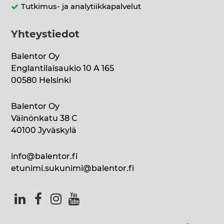
Tutkimus- ja analytiikkapalvelut
Yhteystiedot
Balentor Oy
Englantilaisaukio 10 A 165
00580 Helsinki
Balentor Oy
Väinönkatu 38 C
40100 Jyväskylä
info@balentor.fi
etunimi.sukunimi@balentor.fi