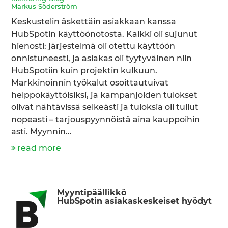
Markus Söderström
Keskustelin äskettäin asiakkaan kanssa
HubSpotin käyttöönotosta. Kaikki oli sujunut
hienosti: järjestelmä oli otettu käyttöön
onnistuneesti, ja asiakas oli tyytyväinen niin
HubSpotiin kuin projektin kulkuun.
Markkinoinnin työkalut osoittautuivat
helppokäyttöisiksi, ja kampanjoiden tulokset
olivat nähtävissä selkeästi ja tuloksia oli tullut
nopeasti – tarjouspyynnöistä aina kauppoihin
asti. Myynnin…
read more
Myyntipäällikkö
HubSpotin asiakaskeskeiset hyödyt