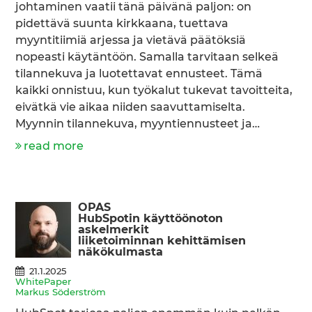
johtaminen vaatii tänä päivänä paljon: on
pidettävä suunta kirkkaana, tuettava
myyntitiimiä arjessa ja vietävä päätöksiä
nopeasti käytäntöön. Samalla tarvitaan selkeä
tilannekuva ja luotettavat ennusteet. Tämä
kaikki onnistuu, kun työkalut tukevat tavoitteita,
eivätkä vie aikaa niiden saavuttamiselta.
Myynnin tilannekuva, myyntiennusteet ja…
read more
OPAS
HubSpotin käyttöönoton
askelmerkit
liiketoiminnan kehittämisen
näkökulmasta
21.1.2025
WhitePaper
Markus Söderström