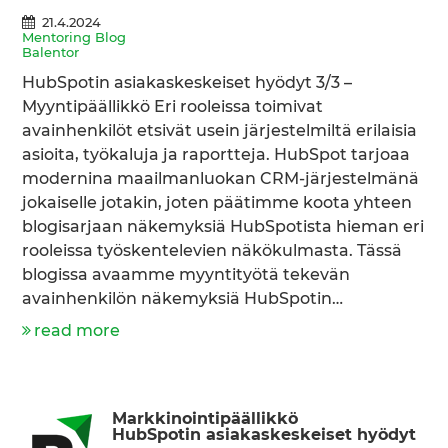
21.4.2024
Mentoring Blog
Balentor
HubSpotin asiakaskeskeiset hyödyt 3/3 –
Myyntipäällikkö Eri rooleissa toimivat
avainhenkilöt etsivät usein järjestelmiltä erilaisia
asioita, työkaluja ja raportteja. HubSpot tarjoaa
modernina maailmanluokan CRM-järjestelmänä
jokaiselle jotakin, joten päätimme koota yhteen
blogisarjaan näkemyksiä HubSpotista hieman eri
rooleissa työskentelevien näkökulmasta. Tässä
blogissa avaamme myyntityötä tekevän
avainhenkilön näkemyksiä HubSpotin…
read more
Markkinointipäällikkö
HubSpotin asiakaskeskeiset hyödyt