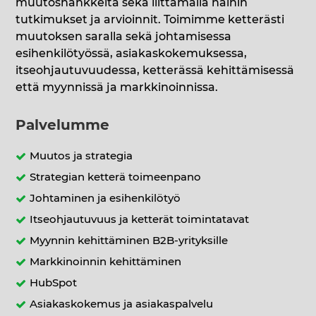
muutoshankkeita sekä liittämällä näihin
tutkimukset ja arvioinnit. Toimimme ketterästi
muutoksen saralla sekä johtamisessa
esihenkilötyössä, asiakaskokemuksessa,
itseohjautuvuudessa, ketterässä kehittämisessä
että myynnissä ja markkinoinnissa.
Palvelumme
Muutos ja strategia
Strategian ketterä toimeenpano
Johtaminen ja esihenkilötyö
Itseohjautuvuus ja ketterät toimintatavat
Myynnin kehittäminen B2B-yrityksille
Markkinoinnin kehittäminen
HubSpot
Asiakaskokemus ja asiakaspalvelu