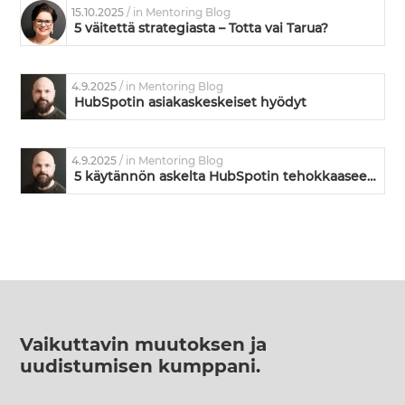
15.10.2025
/ in Mentoring Blog
5 väitettä strategiasta – Totta vai Tarua?
4.9.2025
/ in Mentoring Blog
HubSpotin asiakaskeskeiset hyödyt
4.9.2025
/ in Mentoring Blog
5 käytännön askelta HubSpotin tehokkaaseen käyttöönottoon
Vaikuttavin muutoksen ja
uudistumisen kumppani
.