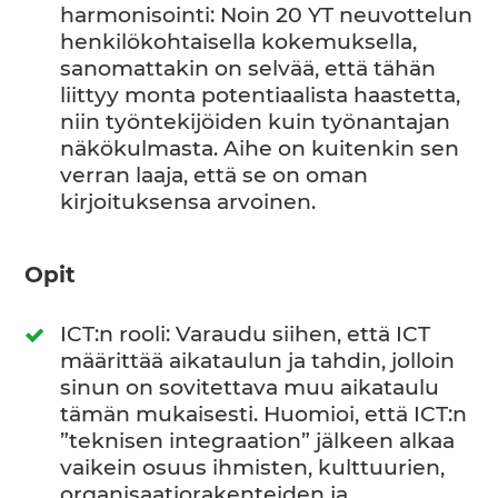
harmonisointi: Noin 20 YT neuvottelun
henkilökohtaisella kokemuksella,
sanomattakin on selvää, että tähän
liittyy monta potentiaalista haastetta,
niin työntekijöiden kuin työnantajan
näkökulmasta. Aihe on kuitenkin sen
verran laaja, että se on oman
kirjoituksensa arvoinen.
Opit
ICT:n rooli: Varaudu siihen, että ICT
määrittää aikataulun ja tahdin, jolloin
sinun on sovitettava muu aikataulu
tämän mukaisesti. Huomioi, että ICT:n
”teknisen integraation” jälkeen alkaa
vaikein osuus ihmisten, kulttuurien,
organisaatiorakenteiden ja