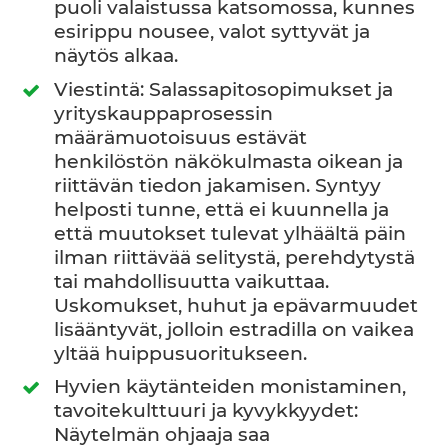
puoli valaistussa katsomossa, kunnes
esirippu nousee, valot syttyvät ja
näytös alkaa.
Viestintä: Salassapitosopimukset ja
yrityskauppaprosessin
määrämuotoisuus estävät
henkilöstön näkökulmasta oikean ja
riittävän tiedon jakamisen. Syntyy
helposti tunne, että ei kuunnella ja
että muutokset tulevat ylhäältä päin
ilman riittävää selitystä, perehdytystä
tai mahdollisuutta vaikuttaa.
Uskomukset, huhut ja epävarmuudet
lisääntyvät, jolloin estradilla on vaikea
yltää huippusuoritukseen.
Hyvien käytänteiden monistaminen,
tavoitekulttuuri ja kyvykkyydet:
Näytelmän ohjaaja saa