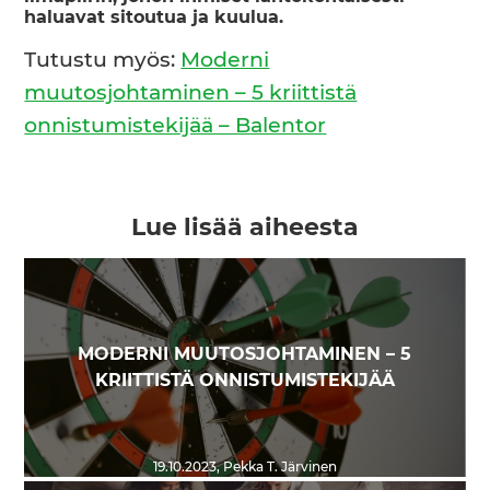
haluavat sitoutua ja kuulua.
Tutustu myös:
Moderni
muutosjohtaminen – 5 kriittistä
onnistumistekijää – Balentor
Lue lisää aiheesta
MODERNI MUUTOSJOHTAMINEN – 5
KRIITTISTÄ ONNISTUMISTEKIJÄÄ
19.10.2023
,
Pekka T. Järvinen