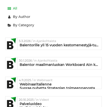
All
By Author
By Category
5.3.2026
/ in Ajankohtaista
Balentorille yli 15 vuoden kestomenestyjä-tunnustus
30.1.2026
/ in Ajankohtaista
Balentor maailmanluokan Workboard AI:n kumppaniksi
4.11.2025
/ in Webinaarit
Webinaaritallenne
Suoraa puhetta Strategian toimeenpanosta
20.10.2025
/ in Videot
Palveluvideo