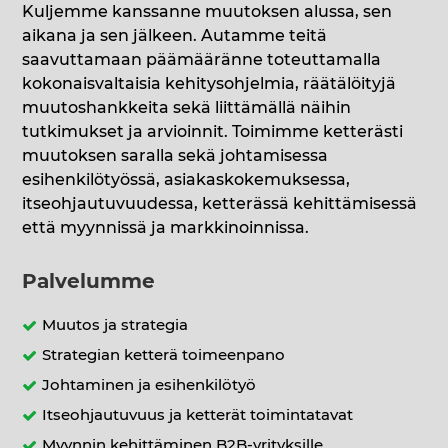
Kuljemme kanssanne muutoksen alussa, sen
aikana ja sen jälkeen. Autamme teitä
saavuttamaan päämääränne toteuttamalla
kokonaisvaltaisia kehitysohjelmia, räätälöityjä
muutoshankkeita sekä liittämällä näihin
tutkimukset ja arvioinnit. Toimimme ketterästi
muutoksen saralla sekä johtamisessa
esihenkilötyössä, asiakaskokemuksessa,
itseohjautuvuudessa, ketterässä kehittämisessä
että myynnissä ja markkinoinnissa.
Palvelumme
Muutos ja strategia
Strategian ketterä toimeenpano
Johtaminen ja esihenkilötyö
Itseohjautuvuus ja ketterät toimintatavat
Myynnin kehittäminen B2B-yrityksille