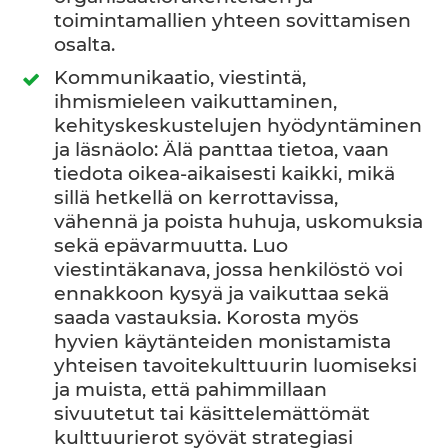
toimintamallien yhteen sovittamisen
osalta.
Kommunikaatio, viestintä,
ihmismieleen vaikuttaminen,
kehityskeskustelujen hyödyntäminen
ja läsnäolo: Älä panttaa tietoa, vaan
tiedota oikea-aikaisesti kaikki, mikä
sillä hetkellä on kerrottavissa,
vähennä ja poista huhuja, uskomuksia
sekä epävarmuutta. Luo
viestintäkanava, jossa henkilöstö voi
ennakkoon kysyä ja vaikuttaa sekä
saada vastauksia. Korosta myös
hyvien käytänteiden monistamista
yhteisen tavoitekulttuurin luomiseksi
ja muista, että pahimmillaan
sivuutetut tai käsittelemättömät
kulttuurierot syövät strategiasi