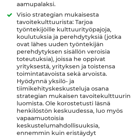
aamupalaksi.
Visio strategian mukaisesta
tavoitekulttuurista: Tarjoa
työntekijöille kulttuurityöpajoja,
koulutuksia ja perehdytyksiä (jotka
ovat lähes uuden työntekijän
perehdytyksen sisällön veroisia
toteutuksia), joissa he oppivat
yrityksestä, yrityksen ja toistensa
toimintatavoista sekä arvoista.
Hyödynnä yksilö- ja
tiimikehityskeskusteluja osana
strategian mukaisen tavoitekulttuurin
luomista. Ole korostetusti läsnä
henkilöstön keskuudessa, luo myös
vapaamuotoisia
keskustelumahdollisuuksia,
ennemmin kuin eristäydyt