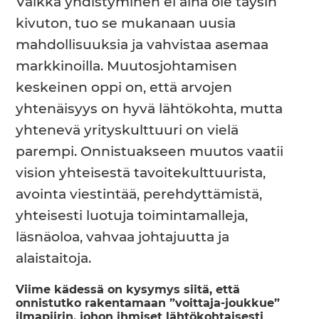
Vaikka yhdistyminen ei aina ole täysin
kivuton, tuo se mukanaan uusia
mahdollisuuksia ja vahvistaa asemaa
markkinoilla. Muutosjohtamisen
keskeinen oppi on, että arvojen
yhtenäisyys on hyvä lähtökohta, mutta
yhtenevä yrityskulttuuri on vielä
parempi. Onnistuakseen muutos vaatii
vision yhteisestä tavoitekulttuurista,
avointa viestintää, perehdyttämistä,
yhteisesti luotuja toimintamalleja,
läsnäoloa, vahvaa johtajuutta ja
alaistaitoja.
Viime kädessä on kysymys siitä, että
onnistutko rakentamaan ”voittaja-joukkue”
ilmapiirin, johon ihmiset lähtökohtaisesti