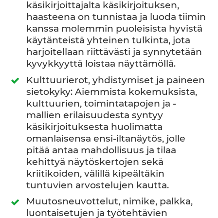
käsikirjoittajalta käsikirjoituksen,
haasteena on tunnistaa ja luoda tiimin
kanssa molemmin puoleisista hyvistä
käytänteistä yhteinen tulkinta, jota
harjoitellaan riittävästi ja synnytetään
kyvykkyyttä loistaa näyttämöllä.
Kulttuurierot, yhdistymiset ja paineen
sietokyky: Aiemmista kokemuksista,
kulttuurien, toimintatapojen ja -
mallien erilaisuudesta syntyy
käsikirjoituksesta huolimatta
omanlaisensa ensi-iltanäytös, jolle
pitää antaa mahdollisuus ja tilaa
kehittyä näytöskertojen sekä
kriitikoiden, välillä kipeältäkin
tuntuvien arvostelujen kautta.
Muutosneuvottelut, nimike, palkka,
luontaisetujen ja työtehtävien