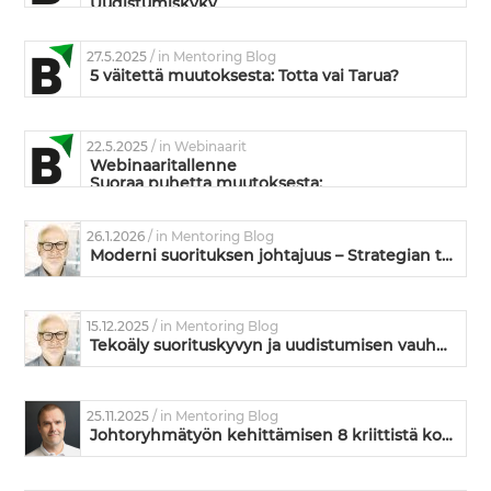
Uudistumiskyky
27.5.2025
/ in Mentoring Blog
5 väitettä muutoksesta: Totta vai Tarua?
22.5.2025
/ in Webinaarit
Webinaaritallenne
Suoraa puhetta muutoksesta:
Mikä siinä muutoksessa on niin vaikeaa?
26.1.2026
/ in Mentoring Blog
Moderni suorituksen johtajuus – Strategian toimeenpanoa ja kyvykkyyden kehittämistä
15.12.2025
/ in Mentoring Blog
Tekoäly suorituskyvyn ja uudistumisen vauhdittajana
25.11.2025
/ in Mentoring Blog
Johtoryhmätyön kehittämisen 8 kriittistä kohtaa – missä kunnossa on teidän johtoryhmänne?