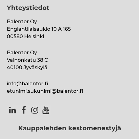
Yhteystiedot
Balentor Oy
Englantilaisaukio 10 A 165
00580 Helsinki
Balentor Oy
Väinönkatu 38 C
40100 Jyväskylä
info@balentor.fi
etunimi.sukunimi@balentor.fi
Kauppalehden kestomenestyjä