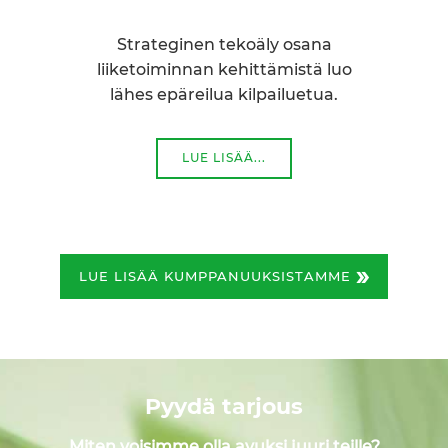
Strateginen tekoäly osana
liiketoiminnan kehittämistä luo
lähes epäreilua kilpailuetua.
LUE LISÄÄ...
»
LUE LISÄÄ KUMPPANUUKSISTAMME
Pyydä tarjous
Miten voisimme olla avuksi juuri teille?