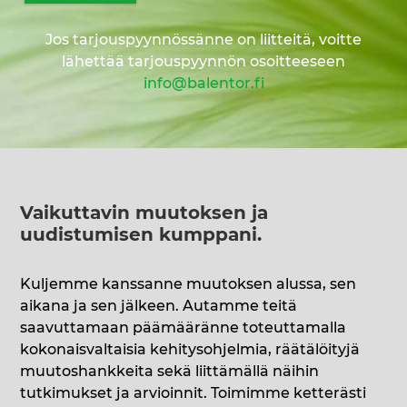
Jos tarjouspyynnössänne on liitteitä, voitte
lähettää tarjouspyynnön osoitteeseen
info@balentor.fi
Vaikuttavin muutoksen ja
uudistumisen kumppani
.
Kuljemme kanssanne muutoksen alussa, sen
aikana ja sen jälkeen. Autamme teitä
saavuttamaan päämääränne toteuttamalla
kokonaisvaltaisia kehitysohjelmia, räätälöityjä
muutoshankkeita sekä liittämällä näihin
tutkimukset ja arvioinnit. Toimimme ketterästi