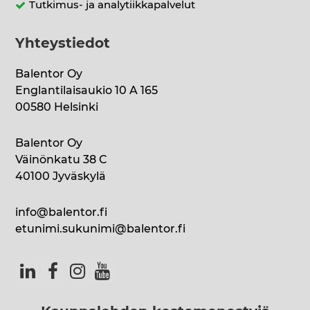
Tutkimus- ja analytiikkapalvelut
Yhteystiedot
Balentor Oy
Englantilaisaukio 10 A 165
00580 Helsinki
Balentor Oy
Väinönkatu 38 C
40100 Jyväskylä
info@balentor.fi
etunimi.sukunimi@balentor.fi