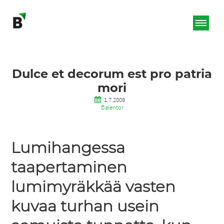
Dulce et decorum est pro patria
mori
1.7.2009
Balentor
Lumihangessa
taapertaminen
lumimyräkkää vasten
kuvaa turhan usein