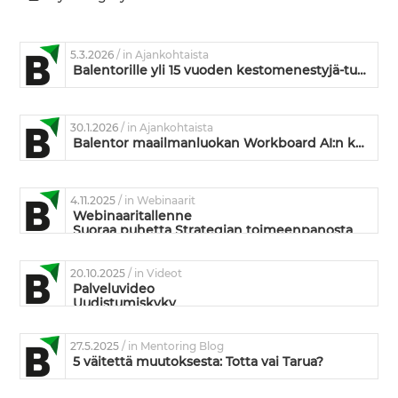
5.3.2026
/ in Ajankohtaista
Balentorille yli 15 vuoden kestomenestyjä-tunnustus
30.1.2026
/ in Ajankohtaista
Balentor maailmanluokan Workboard AI:n kumppaniksi
4.11.2025
/ in Webinaarit
Webinaaritallenne
Suoraa puhetta Strategian toimeenpanosta
20.10.2025
/ in Videot
Palveluvideo
Uudistumiskyky
27.5.2025
/ in Mentoring Blog
5 väitettä muutoksesta: Totta vai Tarua?