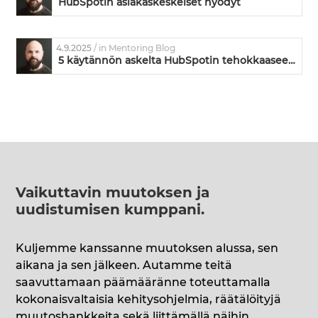
HubSpotin asiakaskeskeiset hyödyt
4.9.2025
/ in Mentoring Blog
5 käytännön askelta HubSpotin tehokkaaseen käyttöönottoon
Vaikuttavin muutoksen ja
uudistumisen kumppani
.
Kuljemme kanssanne muutoksen alussa, sen
aikana ja sen jälkeen. Autamme teitä
saavuttamaan päämääränne toteuttamalla
kokonaisvaltaisia kehitysohjelmia, räätälöityjä
muutoshankkeita sekä liittämällä näihin