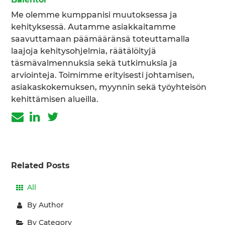
Balentor
Me olemme kumppanisi muutoksessa ja
kehityksessä. Autamme asiakkaitamme
saavuttamaan päämääränsä toteuttamalla
laajoja kehitysohjelmia, räätälöityjä
täsmävalmennuksia sekä tutkimuksia ja
arviointeja. Toimimme erityisesti johtamisen,
asiakaskokemuksen, myynnin sekä työyhteisön
kehittämisen alueilla.
Related Posts
All
By Author
By Category