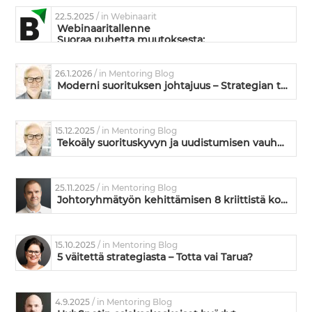
22.5.2025
/ in Webinaarit
Webinaaritallenne
Suoraa puhetta muutoksesta:
Mikä siinä muutoksessa on niin vaikeaa?
26.1.2026
/ in Mentoring Blog
Moderni suorituksen johtajuus – Strategian toimeenpanoa ja kyvykkyyden kehittämistä
15.12.2025
/ in Mentoring Blog
Tekoäly suorituskyvyn ja uudistumisen vauhdittajana
25.11.2025
/ in Mentoring Blog
Johtoryhmätyön kehittämisen 8 kriittistä kohtaa – missä kunnossa on teidän johtoryhmänne?
15.10.2025
/ in Mentoring Blog
5 väitettä strategiasta – Totta vai Tarua?
4.9.2025
/ in Mentoring Blog