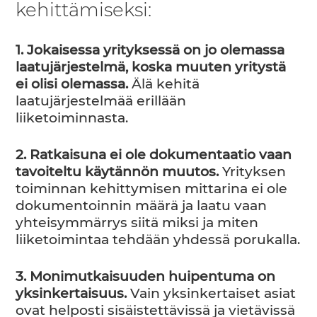
kehittämiseksi:
1. Jokaisessa yrityksessä on jo olemassa
laatujärjestelmä, koska muuten yritystä
ei olisi olemassa.
Älä kehitä
laatujärjestelmää erillään
liiketoiminnasta.
2. Ratkaisuna ei ole dokumentaatio vaan
tavoiteltu käytännön muutos.
Yrityksen
toiminnan kehittymisen mittarina ei ole
dokumentoinnin määrä ja laatu vaan
yhteisymmärrys siitä miksi ja miten
liiketoimintaa tehdään yhdessä porukalla.
3. Monimutkaisuuden huipentuma on
yksinkertaisuus.
Vain yksinkertaiset asiat
ovat helposti sisäistettävissä ja vietävissä