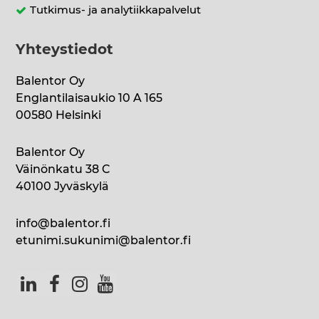
Tutkimus- ja analytiikkapalvelut
Yhteystiedot
Balentor Oy
Englantilaisaukio 10 A 165
00580 Helsinki
Balentor Oy
Väinönkatu 38 C
40100 Jyväskylä
info@balentor.fi
etunimi.sukunimi@balentor.fi