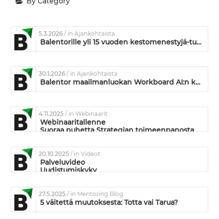
By Category
5.3.2026
/ in Ajankohtaista
Balentorille yli 15 vuoden kestomenestyjä-tunnustus
30.1.2026
/ in Ajankohtaista
Balentor maailmanluokan Workboard AI:n kumppaniksi
4.11.2025
/ in Webinaarit
Webinaaritallenne
Suoraa puhetta Strategian toimeenpanosta
20.10.2025
/ in Videot
Palveluvideo
Uudistumiskyky
27.5.2025
/ in Mentoring Blog
5 väitettä muutoksesta: Totta vai Tarua?