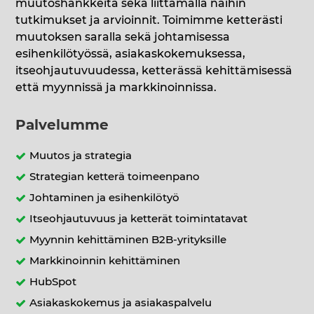
muutoshankkeita sekä liittämällä näihin
tutkimukset ja arvioinnit. Toimimme ketterästi
muutoksen saralla sekä johtamisessa
esihenkilötyössä, asiakaskokemuksessa,
itseohjautuvuudessa, ketterässä kehittämisessä
että myynnissä ja markkinoinnissa.
Palvelumme
Muutos ja strategia
Strategian ketterä toimeenpano
Johtaminen ja esihenkilötyö
Itseohjautuvuus ja ketterät toimintatavat
Myynnin kehittäminen B2B-yrityksille
Markkinoinnin kehittäminen
HubSpot
Asiakaskokemus ja asiakaspalvelu