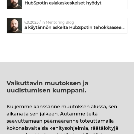
HubSpotin asiakaskeskeiset hyödyt
4.9.2025
/ in Mentoring Blog
5 käytännön askelta HubSpotin tehokkaaseen käyttöönottoon
Vaikuttavin muutoksen ja
uudistumisen kumppani
.
Kuljemme kanssanne muutoksen alussa, sen
aikana ja sen jälkeen. Autamme teitä
saavuttamaan päämääränne toteuttamalla
kokonaisvaltaisia kehitysohjelmia, räätälöityjä