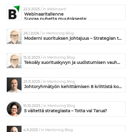
22.5.2025
/ in Webinaarit
Webinaaritallenne
Suoraa puhetta muutoksesta:
Mikä siinä muutoksessa on niin vaikeaa?
26.1.2026
/ in Mentoring Blog
Moderni suorituksen johtajuus – Strategian toimeenpanoa ja kyvykkyyden kehittämistä
15.12.2025
/ in Mentoring Blog
Tekoäly suorituskyvyn ja uudistumisen vauhdittajana
25.11.2025
/ in Mentoring Blog
Johtoryhmätyön kehittämisen 8 kriittistä kohtaa – missä kunnossa on teidän johtoryhmänne?
15.10.2025
/ in Mentoring Blog
5 väitettä strategiasta – Totta vai Tarua?
4.9.2025
/ in Mentoring Blog