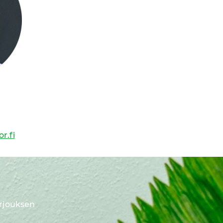
r.fi
arjouksen