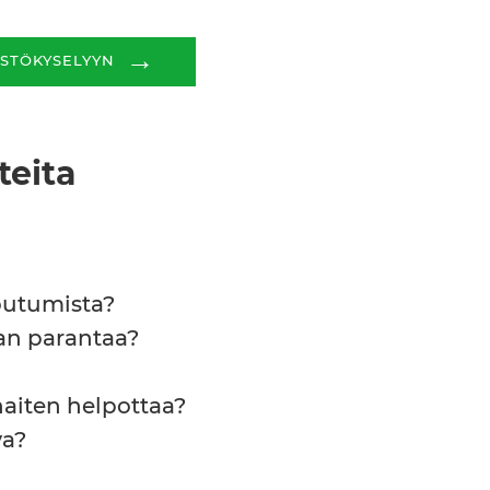
→
ÖSTÖKYSELYYN
teita
toutumista?
an parantaa?
aiten helpottaa?
va?