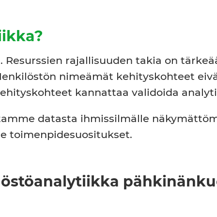
iikka?
a. Resurssien rajallisuuden takia on tärk
. Henkilöstön nimeämät kehityskohteet ei
kehityskohteet kannattaa validoida analyt
amme datasta ihmissilmälle näkymättömiä 
me toimenpidesuositukset.
löstöanalytiikka pähkinänku