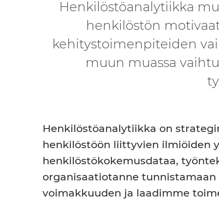
Henkilöstöanalytiikka mu
henkilöstön motivaat
kehitystoimenpiteiden vai
muun muassa vaihtuv
t
Henkilöstöanalytiikka on strateg
henkilöstöön liittyvien ilmiöide
henkilöstökokemusdataa, työnteki
organisaatiotanne tunnistamaan 
voimakkuuden ja laadimme toimen