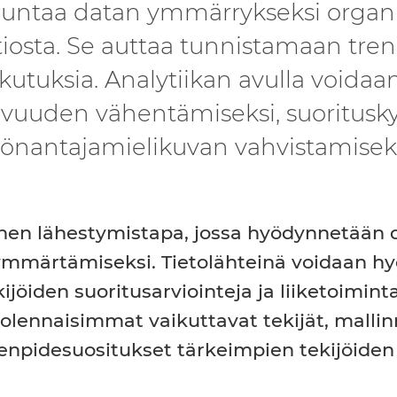
untaa datan ymmärrykseksi organis
iosta. Se auttaa tunnistamaan tr
kutuksia. Analytiikan avulla voida
uuden vähentämiseksi, suorituskyv
yönantajamielikuvan vahvistamiseks
inen lähestymistapa, jossa hyödynnetään
n ymmärtämiseksi. Tietolähteinä voidaan h
jöiden suoritusarviointeja ja liiketoimin
olennaisimmat vaikuttavat tekijät, mall
pidesuositukset tärkeimpien tekijöiden 