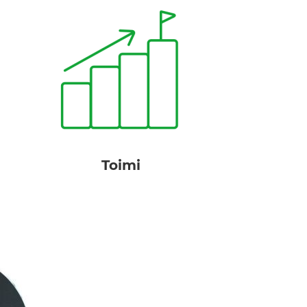
kehittämiseksi.
tärkeimpien tekijöiden
Suunnittele toimenpiteet
Toimi