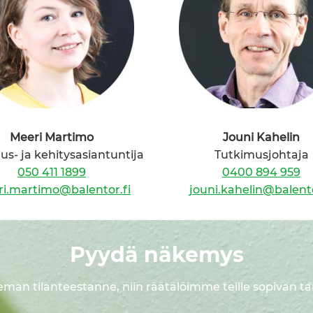
Meeri Martimo
Jouni Kahelin
us- ja kehitysasiantuntija
Tutkimusjohtaja
050 411 1899
0400 894 959
i.martimo@balentor.fi
jouni.kahelin@balento
Pyydä näkemys
eman tilanteestanne, niin räätälöimme teille sopivan t