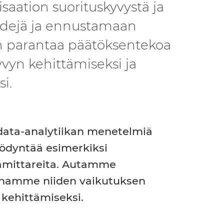
aation suorituskyvystä ja
endejä ja ennustamaan
an parantaa päätöksentekoa
yn kehittämiseksi ja
i.
 data-analytiikan menetelmiä
yödyntää esimerkiksi
tamittareita. Autamme
innamme niiden vaikutuksen
kehittämiseksi.