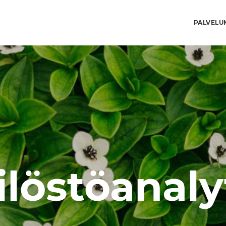
PALVELU
löstöanaly