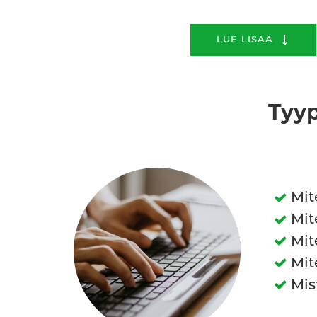
↓
LUE LISÄÄ
Tyyp
Mit
Mit
Mit
Mit
Mis