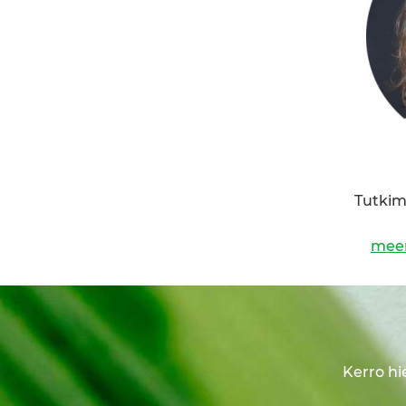
Tutkim
meer
Kerro hi