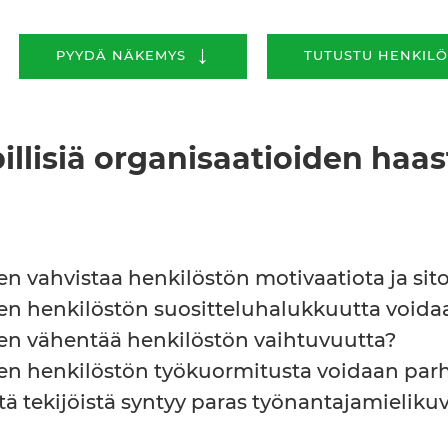
↓
PYYDÄ NÄKEMYS
TUTUSTU HENKIL
illisiä organisaatioiden haas
en vahvistaa henkilöstön motivaatiota ja si
en henkilöstön suositteluhalukkuutta voida
en vähentää henkilöstön vaihtuvuutta?
en henkilöstön työkuormitusta voidaan parh
tä tekijöistä syntyy paras työnantajamieliku