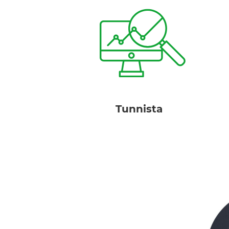
tekijät.
Tunnista tärkeimmät vaikuttava
Tunnista