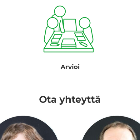
Arvioi vaikutuksen voimakkuus.
t
Arvioi
Ota yhteyttä