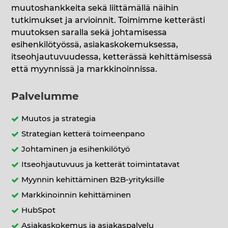
muutoshankkeita sekä liittämällä näihin
tutkimukset ja arvioinnit. Toimimme ketterästi
muutoksen saralla sekä johtamisessa
esihenkilötyössä, asiakaskokemuksessa,
itseohjautuvuudessa, ketterässä kehittämisessä
että myynnissä ja markkinoinnissa.
Palvelumme
Muutos ja strategia
Strategian ketterä toimeenpano
Johtaminen ja esihenkilötyö
Itseohjautuvuus ja ketterät toimintatavat
Myynnin kehittäminen B2B-yrityksille
Markkinoinnin kehittäminen
HubSpot
Asiakaskokemus ja asiakaspalvelu