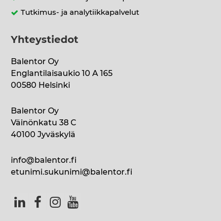
Tutkimus- ja analytiikkapalvelut
Yhteystiedot
Balentor Oy
Englantilaisaukio 10 A 165
00580 Helsinki
Balentor Oy
Väinönkatu 38 C
40100 Jyväskylä
info@balentor.fi
etunimi.sukunimi@balentor.fi