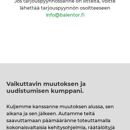
Jos tarjouspyynnössänne on liitteitä, voitte
lähettää tarjouspyynnön osoitteeseen
info@balentor.fi
Vaikuttavin muutoksen ja
uudistumisen kumppani
.
Kuljemme kanssanne muutoksen alussa, sen
aikana ja sen jälkeen. Autamme teitä
saavuttamaan päämääränne toteuttamalla
kokonaisvaltaisia kehitysohjelmia, räätälöityjä